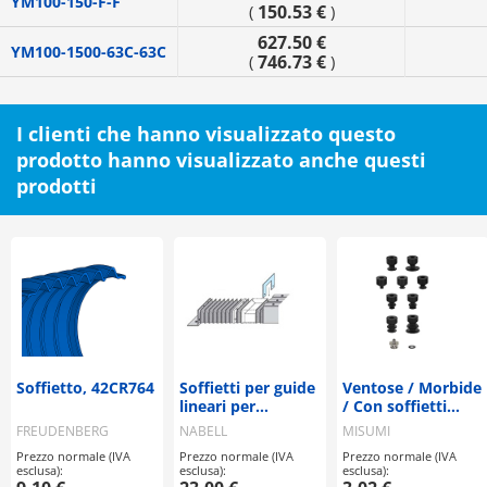
YM100-150-F-F
150.53 €
(
)
627.50 €
YM100-1500-63C-63C
746.73 €
(
)
I clienti che hanno visualizzato questo
prodotto hanno visualizzato anche questi
prodotti
Soffietto, 42CR764
Soffietti per guide
Ventose / Morbide
lineari per
/ Con soffietti
distanziali singoli
morbidi
FREUDENBERG
NABELL
MISUMI
opzionali serie N
Prezzo normale (IVA
Prezzo normale (IVA
Prezzo normale (IVA
esclusa):
esclusa):
esclusa):