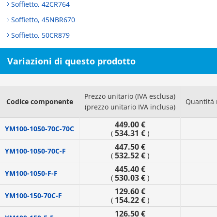
Soffietto, 42CR764
Soffietto, 45NBR670
Soffietto, 50CR879
Variazioni di questo prodotto
Prezzo unitario (IVA esclusa)
Codice componente
Quantità
(prezzo unitario IVA inclusa)
449.00 €
YM100-1050-70C-70C
534.31 €
(
)
447.50 €
YM100-1050-70C-F
532.52 €
(
)
445.40 €
YM100-1050-F-F
530.03 €
(
)
129.60 €
YM100-150-70C-F
154.22 €
(
)
126.50 €