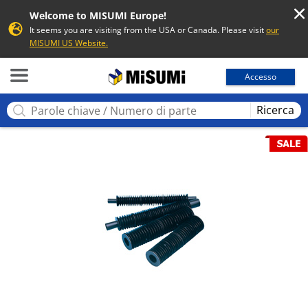
Welcome to MISUMI Europe!
It seems you are visiting from the USA or Canada. Please visit
our
MISUMI US Website.
MISUMI
Accesso
Ricerca