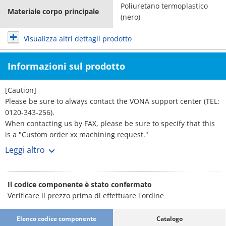
Poliuretano termoplastico
Materiale corpo principale
(nero)
Visualizza altri dettagli prodotto
Informazioni sul prodotto
[Caution]
Please be sure to always contact the VONA support center (TEL:
0120-343-256).
When contacting us by FAX, please be sure to specify that this
is a "Custom order xx machining request."
Leggi altro
[Features]
· Can provide flexible support through combining standard
parts such as the main body block, flange plate, and clamp
Il codice componente è stato confermato
parts.
Verificare il prezzo prima di effettuare l'ordine
· We keep standard parts in stock so that we can accommodate
short delivery times.
Elenco codice componente
Catalogo
· The fabric is a single thermoplastic polyurethane sheet