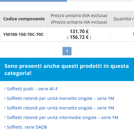
· Can save space by shrinking the dimensions.
· An air hole with filter has been provided to the main body
Prezzo unitario (IVA esclusa)
block to allow for smooth contraction movement.
Codice componente
Quantità 
(Prezzo unitario IVA inclusa)
131.70 €
YM100-150-70C-70C
156.72 €
(
)
1
Sono presenti anche questi prodotti in questa
categoria!
Soffietti piatti – serie AF-F
Soffietti rotondi per unità morsetto singole – serie YM
Soffietti rotondi per unità morsetto singole – serie YM
Soffietti rotondi per unità intermedie singole – serie YM
Soffietti, serie DADB