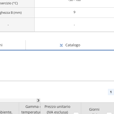
sercizio (°C)
9
ghezza B (mm)
-
-
ni
Catalogo
1
Gamma di
Prezzo unitario
Diametro
Giorni
biente,
temperature di
(IVA esclusa)
Larghezza B