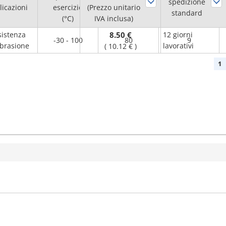
esterno D
spedizione
licazioni
esercizio
(Prezzo unitario
(mm)
(φ)
standard
(°C)
IVA inclusa)
sistenza
8.50 €
12 giorni
-30 - 100
80
9
abrasione
lavorativi
(
10.12 €
)
1