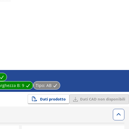
arghezza B:
9
Tipo:
AB
Dati prodotto
Dati CAD non disponibili