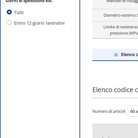
Giorni di spedizione est.
Metodo di fissag
Tutti
Diametro esterno 
Entro 12 giorni lavorativi
Limite di resistenza
pressione (MPa
Elenco 
Elenco codice
Numero di articoli