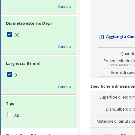
Cancella
Diametro esterno D (φ)
80
Aggiungi a Co
Cancella
Quantit
Prezzo unitario (I
Larghezza B (mm)
(
Prezzo unitario I
Giorni di spe
9
Specifiche e dimension
Cancella
Superficie di scorr
Tipo
Diam. albero d (
AB
Materiale di tenuta c