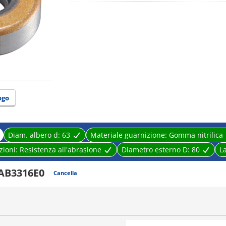
ogo
Diam. albero d:
63
Materiale guarnizione:
Gomma nitrilica
zioni:
Resistenza all'abrasione
Diametro esterno D:
80
L
AB3316E0
Cancella