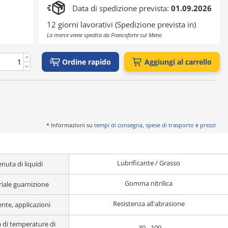
Data di spedizione prevista:
01.09.2026
12 giorni lavorativi (Spedizione prevista in)
La merce viene spedita da Francoforte sul Meno
Ordine rapido
Aggiungi al carrello
* Informazioni su
tempi di consegna, spese di trasporto
e
prezzi
Lubrificante / Grasso
enuta di liquidi
Gomma nitrilica
iale guarnizione
Resistenza all'abrasione
nte, applicazioni
di temperature di
-30 - 100