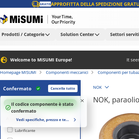
APPROFITTA DELLA SPEDIZIONE GRATU
GRATIS
Prodotti / Categorie
Solution Center
Settori servit
Welcome to MISUMI Europe!
It se
Homepage MISUMI
Componenti meccanici
Componenti per tubaz
NOK
Confermato
Cancella tutto
NOK, paraolio
100
%
Il codice componente è stato
confermato
A tenuta di liquidi
Vedi specifiche, prezzo e tempi di consegna
Lubrificante