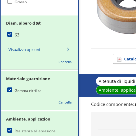
Grasso
Diam. albero d (Ø)
63
Visualizza opzioni
Catal
Cancella
Materiale guarnizione
A tenuta di liquidi
Ambiente, applica
Gomma nitrilica
Cancella
Codice componente
:
Ambiente, applicazioni
Resistenza all'abrasione