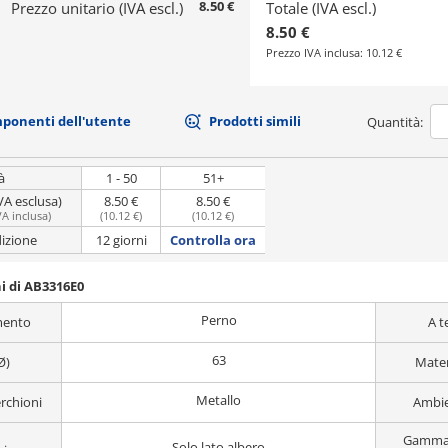
8.50 €
Prezzo unitario (IVA escl.)
Totale (IVA escl.)
8.50 €
Prezzo IVA inclusa:
10.12 €
mponenti dell'utente
Prodotti simili
Quantità:
à
1 - 50
51+
VA esclusa)
8.50 €
8.50 €
VA inclusa
)
(
10.12 €
)
(
10.12 €
)
dizione
12 giorni
Controlla ora
i di AB3316E0
Perno
imento
A t
63
Ø)
Mater
Metallo
erchioni
Ambie
Gamma 
Solo lato albero