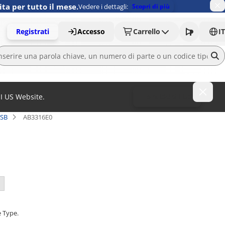
ita per tutto il mese.
Vedere i dettagli:
Scopri di più
Registrati
Accesso
Carrello
IT
MI US Website.
To MISUMI US
 SB
AB3316E0
e Type.