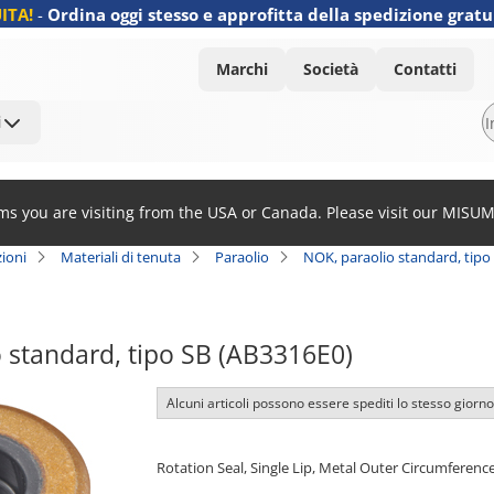
ITA!
-
Ordina oggi stesso e approfitta della spedizione gratu
Marchi
Società
Contatti
i
ems you are visiting from the USA or Canada. Please visit our MISU
ioni
Materiali di tenuta
Paraolio
NOK, paraolio standard, tipo
 standard, tipo SB (AB3316E0)
Alcuni articoli possono essere spediti lo stesso giorno
Rotation Seal, Single Lip, Metal Outer Circumferenc