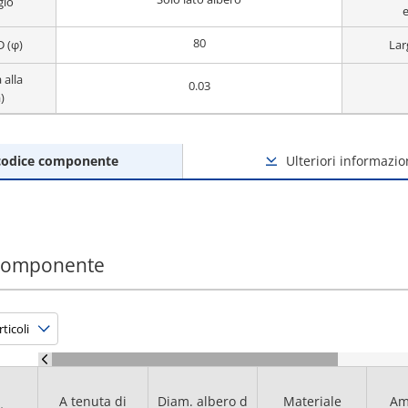
gio
e
80
D (φ)
Lar
 alla
0.03
)
codice componente
Ulteriori informazio
 componente
A tenuta di
Diam. albero d
Materiale
Am