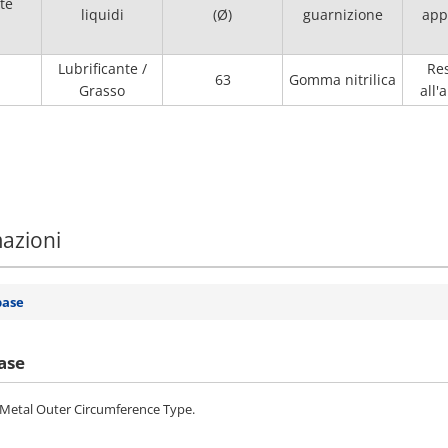
te
liquidi
(Ø)
guarnizione
app
Lubrificante /
Re
63
Gomma nitrilica
Grasso
all'
mazioni
base
ase
, Metal Outer Circumference Type.