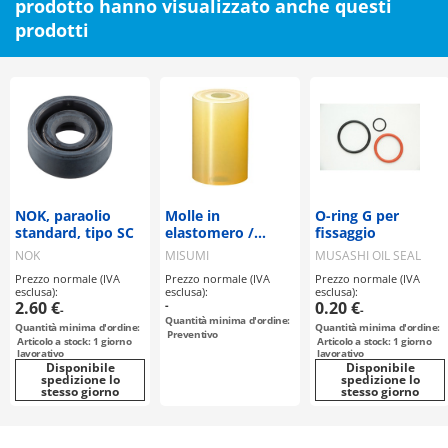
prodotto hanno visualizzato anche questi
prodotti
NOK, paraolio
Molle in
O-ring G per
standard, tipo SC
elastomero /
fissaggio
cilindriche /
NOK
MISUMI
MUSASHI OIL SEAL
poliuretano A90 /
MFG
Prezzo normale (IVA
Prezzo normale (IVA
Prezzo normale (IVA
versione
esclusa):
esclusa):
esclusa):
economica
2.60 €
-
0.20 €
-
-
Quantità minima d'ordine:
Quantità minima d'ordine:
Quantità minima d'ordine:
Preventivo
Articolo a stock: 1 giorno
Articolo a stock: 1 giorno
lavorativo
lavorativo
Disponibile
Disponibile
spedizione lo
spedizione lo
stesso giorno
stesso giorno