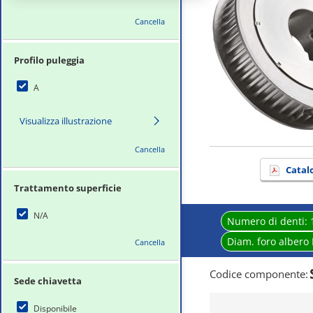
Cancella
Profilo puleggia
A
Visualizza illustrazione
Cancella
Catal
Trattamento superficie
N/A
Numero di denti:
Diam. foro albero
Cancella
Codice componente
:
Sede chiavetta
Disponibile