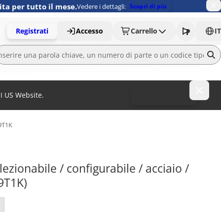
ita per tutto il mese.
Vedere i dettagli:
Scopri di più
Registrati
Accesso
Carrello
IT
MI US Website.
To MISUMI US
9T1K
zionabile / configurabile / acciaio / 
19T1K)