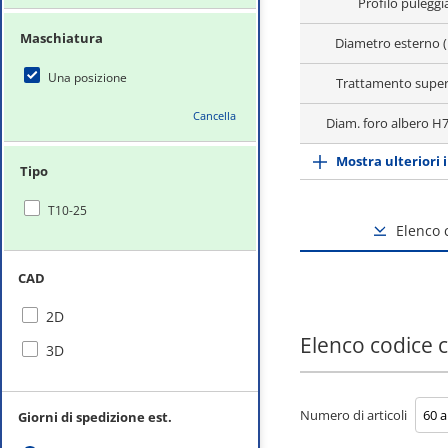
Profilo puleggi
Maschiatura
Diametro esterno 
Una posizione
Trattamento super
Cancella
Diam. foro albero H
Mostra ulteriori 
Tipo
T10-25
Elenco
CAD
2D
Elenco codice
3D
Numero di articoli
Giorni di spedizione est.