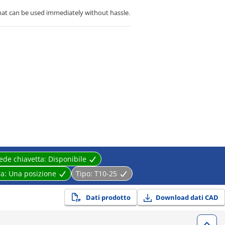
that can be used immediately without hassle.
ede chiavetta:
Disponibile
ra:
Una posizione
Tipo:
T10-25
Dati prodotto
Download dati CAD