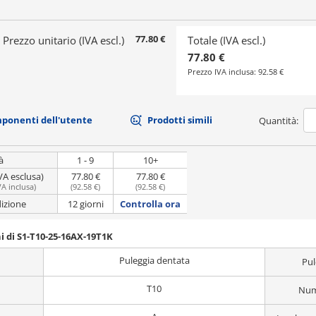
77.80 €
Prezzo unitario (IVA escl.)
Totale (IVA escl.)
77.80 €
Prezzo IVA inclusa:
92.58 €
mponenti dell'utente
Prodotti simili
Quantità:
à
1 - 9
10+
VA esclusa)
77.80 €
77.80 €
VA inclusa
)
(
92.58 €
)
(
92.58 €
)
dizione
12 giorni
Controlla ora
i di S1-T10-25-16AX-19T1K
Puleggia dentata
Pul
T10
Nume