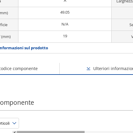
A
a
Larghezz
49.05
(mm)
N/A
ficie
S
19
7 (mm)
V
informazioni sul prodotto
 codice componente
Ulteriori informazio
 componente