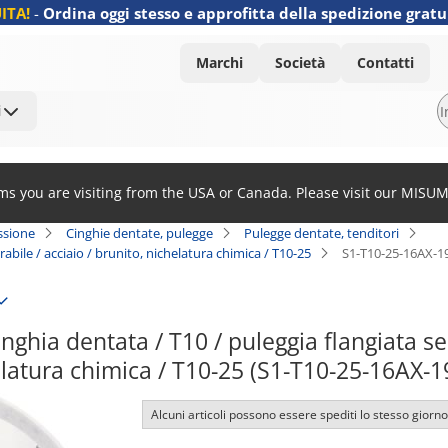
ITA!
-
Ordina oggi stesso e approfitta della spedizione gratu
Marchi
Società
Contatti
i
ems you are visiting from the USA or Canada. Please visit our MISU
ssione
Cinghie dentate, pulegge
Pulegge dentate, tenditori
abile / acciaio / brunito, nichelatura chimica / T10-25
S1-T10-25-16AX-1
nghia dentata / T10 / puleggia flangiata sele
elatura chimica / T10-25 (S1-T10-25-16AX-
Alcuni articoli possono essere spediti lo stesso giorno