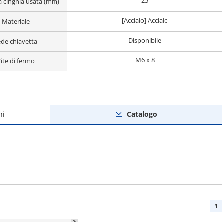
25
a cinghia usata (mm)
[Acciaio] Acciaio
Materiale
Disponibile
ede chiavetta
M6 x 8
ite di fermo
ni
Catalogo
1