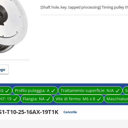
[Shaft hole, key, tapped processing] Timing pulley 
ogo
16
Profilo puleggia:
A
Trattamento superficie:
N/A
S
 H7:
19
Flangia:
NA
Vite di fermo:
M6 x 8
Maschiatu
S1-T10-25-16AX-19T1K
Cancella