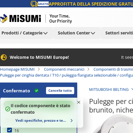
APPROFITTA DELLA SPEDIZIONE GRATU
GRATIS
Prodotti / Categorie
Solution Center
Settori servit
Welcome to MISUMI Europe!
It se
Homepage MISUMI
Componenti meccanici
Componenti di trasmi
Pulegge per cinghia dentata / T10 / puleggia flangiata selezionabile / configur
MITSUBOSHI BELTING
Confermato
Cancella tutto
Pulegge per ci
100
%
Il codice componente è stato
brunito, nich
confermato
Numero di denti (t)
Vedi specifiche, prezzo e tempi di consegna
16