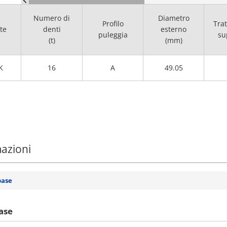
Numero di
Diametro
Profilo
Tra
te
denti
esterno
puleggia
su
(t)
(mm)
K
16
A
49.05
mazioni
base
ase