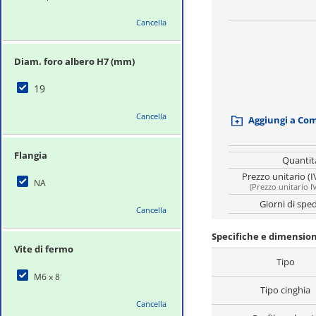
Cancella
Diam. foro albero H7 (mm)
19
Cancella
Aggiungi a Co
Flangia
Quantit
Prezzo unitario (I
NA
(
Prezzo unitario I
Giorni di spe
Cancella
Specifiche e dimension
Vite di fermo
Tipo
M6 x 8
Tipo cinghia
Cancella