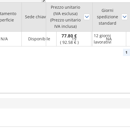
Prezzo unitario
Diam. foro
Giorni
ttamento
(IVA esclusa)
Sede chiavetta
albero H7
spedizione
Flangia
perficie
(Prezzo unitario
(mm)
standard
IVA inclusa)
77.80 €
12 giorni
N/A
Disponibile
19
NA
lavorativi
(
92.58 €
)
1