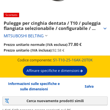
Scontato
Pulegge per cinghia dentata / T10 / puleggia 
flangiata selezionabile / configurabile / 
acciaio / brunito, nichelatura chimica / T10-25 
MITSUBOSHI BELTING
(S1-T10-25-16AX-20T0K)
77.80 €
Prezzo unitario normale (IVA esclusa):
Prezzo unitario (IVA inclusa):
92.58 €
Codice componente:
S1-T10-25-16AX-20T0K
Affinare specifiche e dimensioni
Informazioni sulle specifiche e
Salva
sulle dimensioni
Cerca nuovamente prodotti simili