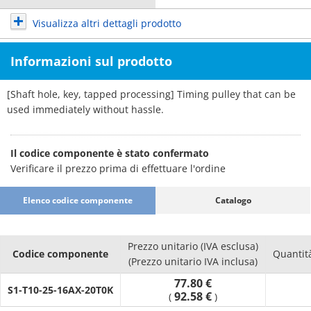
Visualizza altri dettagli prodotto
Informazioni sul prodotto
[Shaft hole, key, tapped processing] Timing pulley that can be
used immediately without hassle.
Il codice componente è stato confermato
Verificare il prezzo prima di effettuare l'ordine
Elenco codice componente
Catalogo
Prezzo unitario (IVA esclusa)
Codice componente
Quantit
(Prezzo unitario IVA inclusa)
77.80 €
S1-T10-25-16AX-20T0K
92.58 €
(
)