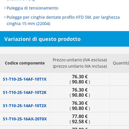
Puleggia di tensionamento
Pulegge per cinghie dentate profilo HTD 5M, per larghezza
cinghia 15 mm (22004)
Variazioni di questo prodotto
Prezzo unitario (IVA esclusa)
Codice componente
Quantit
(prezzo unitario IVA inclusa)
76.30 €
S1-T10-25-14AF-10T1X
90.80 €
(
)
76.30 €
S1-T10-25-14AF-10T2K
90.80 €
(
)
76.30 €
S1-T10-25-14AF-10T2X
90.80 €
(
)
77.80 €
S1-T10-25-16AX-20T0X
92.58 €
(
)