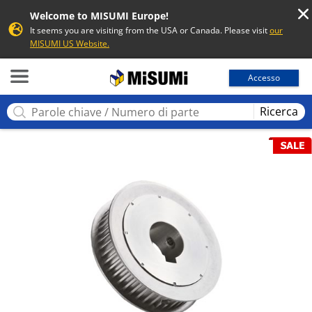
Welcome to MISUMI Europe!
It seems you are visiting from the USA or Canada. Please visit
our
MISUMI US Website.
MISUMI
Accesso
Ricerca