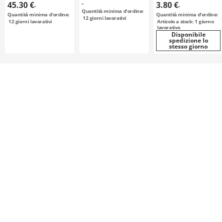
configurabile /
corpo: alluminio /
45.30 €
-
3.80 €
-
-
acciaio / brunito,
ALS-R / MIKI
Quantità minima d'ordine:
Quantità minima d'ordine:
Quantità minima d'ordine:
nichelatura
PULLEY
12
giorni lavorativi
12
giorni lavorativi
Articolo a stock: 1 giorno
chimica / T10-15
lavorativo
Disponibile
spedizione lo
stesso giorno