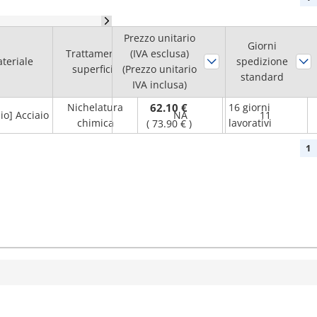
Prezzo unitario
Diam. foro
Giorni
Trattamento
(IVA esclusa)
teriale
Sede chiavetta
spedizione
albero H7
superficie
(Prezzo unitario
standard
(mm)
IVA inclusa)
Nichelatura
62.10 €
16 giorni
io] Acciaio
NA
11
chimica
lavorativi
(
73.90 €
)
1