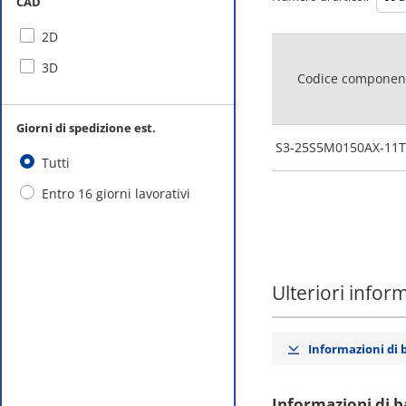
CAD
2D
3D
Codice componen
Giorni di spedizione est.
S3-25S5M0150AX-11T
Tutti
Entro 16 giorni lavorativi
Ulteriori infor
Informazioni di 
Informazioni di b