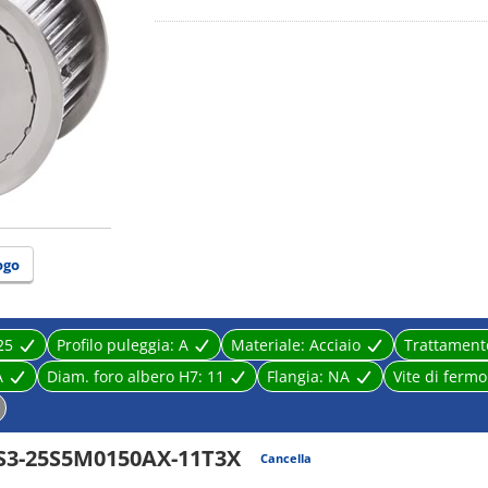
ogo
25
Profilo puleggia:
A
Materiale:
Acciaio
Trattamento
A
Diam. foro albero H7:
11
Flangia:
NA
Vite di fermo
S3-25S5M0150AX-11T3X
Cancella