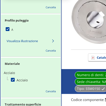
Cancella
Profilo puleggia
A
Visualizza illustrazione
Cancella
Catal
Materiale
Acciaio
Numero di denti:
Acciaio
Sede chiavetta:
N
Tipo:
S5M0150
Cancella
Codice componente
:
Trattamento superficie