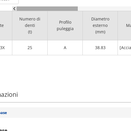
Numero di
Diametro
Profilo
te
denti
esterno
Ma
puleggia
(t)
(mm)
3X
25
A
38.83
[Accia
mazioni
base
ase