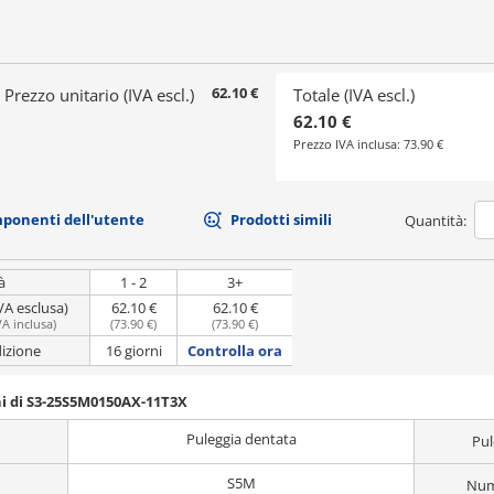
62.10 €
Prezzo unitario (IVA escl.)
Totale (IVA escl.)
62.10 €
Prezzo IVA inclusa:
73.90 €
mponenti dell'utente
Prodotti simili
Quantità:
à
1 - 2
3+
VA esclusa)
62.10 €
62.10 €
VA inclusa
)
(
73.90 €
)
(
73.90 €
)
dizione
16 giorni
Controlla ora
ni di S3-25S5M0150AX-11T3X
Puleggia dentata
Pul
S5M
Nume