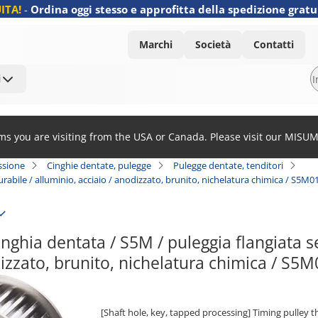
ITA!
-
Ordina oggi stesso e approfitta della spedizione gratu
Marchi
Società
Contatti
i
ems you are visiting from the USA or Canada. Please visit our MISU
ssione
Cinghie dentate, pulegge
Pulegge dentate, tenditori
urabile / alluminio, acciaio / anodizzato, brunito, nichelatura chimica / S5M0
nghia dentata / S5M / puleggia flangiata sel
dizzato, brunito, nichelatura chimica / 
[Shaft hole, key, tapped processing] Timing pulley 