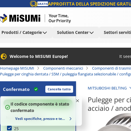
APPROFITTA DELLA SPEDIZIONE GRATU
GRATIS
Prodotti / Categorie
Solution Center
Settori servit
Welcome to MISUMI Europe!
It se
Homepage MISUMI
Componenti meccanici
Componenti di trasmi
Pulegge per cinghia dentata / S5M / puleggia flangiata selezionabile / config
MITSUBOSHI BELTING
Confermato
Cancella tutto
Pulegge per ci
100
%
Il codice componente è stato
acciaio / ano
confermato
Numero di denti (t)
Vedi specifiche, prezzo e tempi di consegna
25