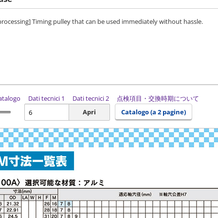
 processing] Timing pulley that can be used immediately without hassle.
catalogo
Dati tecnici 1
Dati tecnici 2
点検項目・交換時期について
Apri
Catalogo (a 2 pagine)