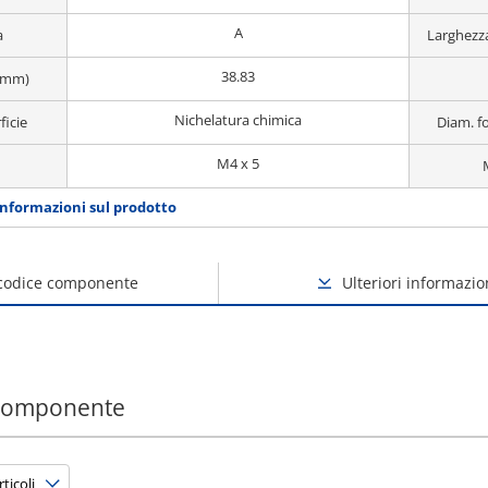
A
a
Larghezz
38.83
(mm)
Nichelatura chimica
ficie
Diam. f
M4 x 5
informazioni sul prodotto
 codice componente
Ulteriori informazio
 componente