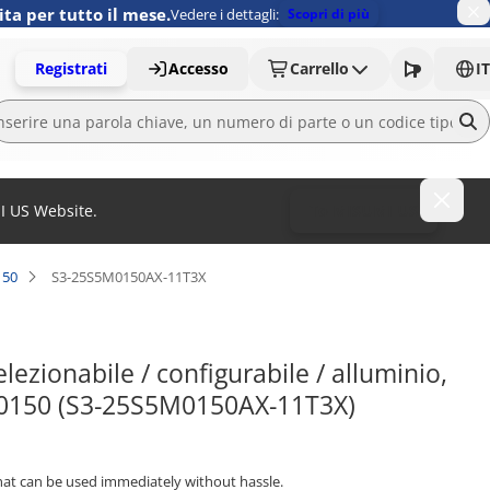
ita per tutto il mese.
Vedere i dettagli:
Scopri di più
Registrati
Accesso
Carrello
IT
MI US Website.
To MISUMI US
150
S3-25S5M0150AX-11T3X
ezionabile / configurabile / alluminio, 
S5M0150 (S3-25S5M0150AX-11T3X)
that can be used immediately without hassle.