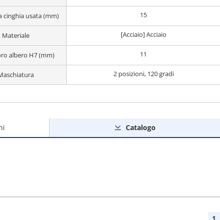
15
a cinghia usata (mm)
[Acciaio] Acciaio
Materiale
11
oro albero H7 (mm)
2 posizioni, 120 gradi
Maschiatura
ni
Catalogo
1