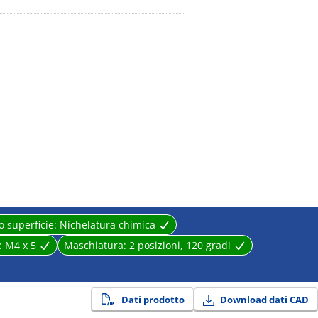
 superficie:
Nichelatura chimica
:
M4 x 5
Maschiatura:
2 posizioni, 120 gradi
Dati prodotto
Download dati CAD