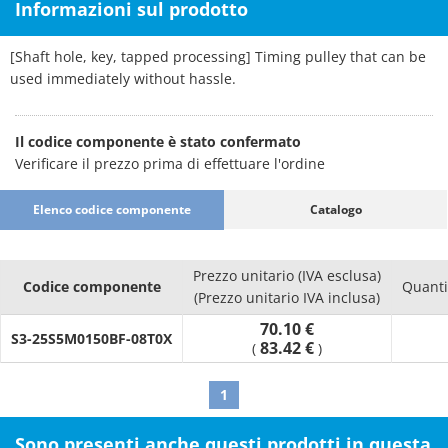
Informazioni sul prodotto
[Shaft hole, key, tapped processing] Timing pulley that can be
used immediately without hassle.
Il codice componente è stato confermato
Verificare il prezzo prima di effettuare l'ordine
Elenco codice componente
Catalogo
Prezzo unitario (IVA esclusa)
Codice componente
Quanti
(Prezzo unitario IVA inclusa)
70.10 €
S3-25S5M0150BF-08T0X
83.42 €
(
)
1
Sono presenti anche questi prodotti in questa