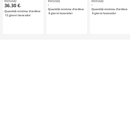
esclusa):
esclusa):
esclusa):
configurabile /
configurabile /
configurabile /
36.30 €
-
-
-
acciaio / brunito,
alluminio, acciaio
materiale
Quantità minima d'ordine:
Quantità minima d'ordine:
Quantità minima d'ordine:
nichelatura
selezionabile /
8
giorni lavorativi
6
giorni lavorativi
12
giorni lavorativi
chimica / L075
trattamento
selezionabile