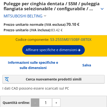
Pulegge per cinghia dentata / S5M / puleggia 
flangiata selezionabile / configurabile / 
alluminio, acciaio / anodizzato, brunito, 
MITSUBOSHI BELTING
nichelatura chimica / S5M0150 (S3-
25S5M0150BF-08T0X)
70.10 €
Prezzo unitario normale (IVA esclusa):
Prezzo unitario (IVA inclusa):
83.42 €
Codice componente:
S3-25S5M0150BF-08T0X
Affinare specifiche e dimensioni
Informazioni sulle specifiche e
Salva
sulle dimensioni
Cerca nuovamente prodotti simili
I dati CAD possono essere scaricati sul PC
Quantità ordine:
-
+