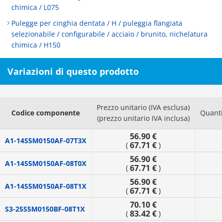
chimica / L075
Pulegge per cinghia dentata / H / puleggia flangiata
selezionabile / configurabile / acciaio / brunito, nichelatura
chimica / H150
Variazioni di questo prodotto
Prezzo unitario (IVA esclusa)
Codice componente
Quanti
(prezzo unitario IVA inclusa)
56.90 €
A1-14S5M0150AF-07T3X
67.71 €
(
)
56.90 €
A1-14S5M0150AF-08T0X
67.71 €
(
)
56.90 €
A1-14S5M0150AF-08T1X
67.71 €
(
)
70.10 €
S3-25S5M0150BF-08T1X
83.42 €
(
)