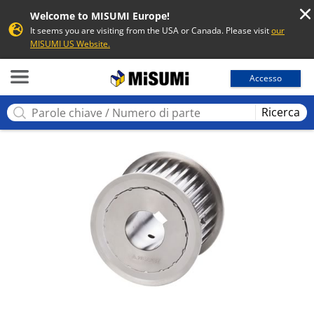
Welcome to MISUMI Europe!
It seems you are visiting from the USA or Canada. Please visit
our
MISUMI US Website.
MISUMI
Accesso
Ricerca