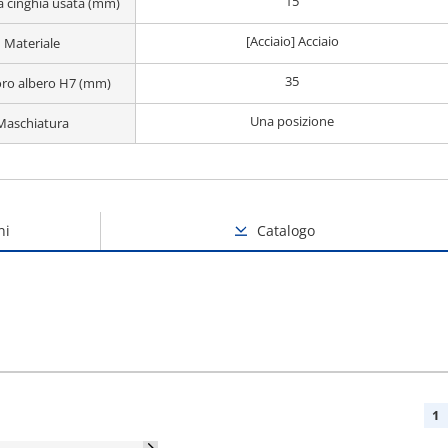
15
a cinghia usata (mm)
[Acciaio] Acciaio
Materiale
35
oro albero H7 (mm)
Una posizione
Maschiatura
ni
Catalogo
1