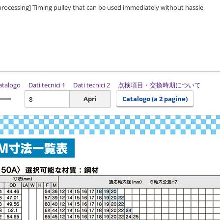
 processing] Timing pulley that can be used immediately without hassle.
catalogo
Dati tecnici 1
Dati tecnici 2
点検項目・交換時期について
Apri
Catalogo (a 2 pagine)