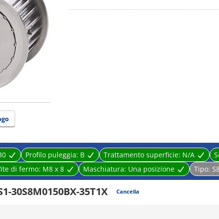
ogo
30
Profilo puleggia:
B
Trattamento superficie:
N/A
S
ite di fermo:
M8 x 8
Maschiatura:
Una posizione
Tipo:
S
S1-30S8M0150BX-35T1X
Cancella