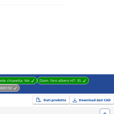
ede chiavetta:
NA
Diam. foro albero H7:
35
8M0150
Dati prodotto
Download dati CAD