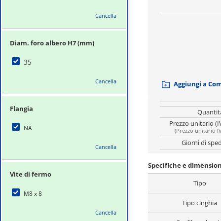
Cancella
Diam. foro albero H7 (mm)
35
Cancella
Aggiungi a Co
Flangia
Quantit
Prezzo unitario (I
NA
(
Prezzo unitario I
Giorni di spe
Cancella
Specifiche e dimensio
Vite di fermo
Tipo
M8 x 8
Tipo cinghia
Cancella