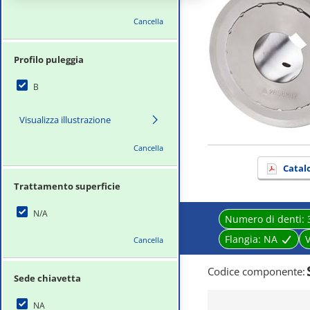
Cancella
Profilo puleggia
B
Visualizza illustrazione
Cancella
Catal
Trattamento superficie
N/A
Numero di denti:
Flangia:
NA
V
Cancella
Codice componente
:
Sede chiavetta
NA