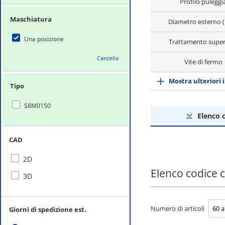
Profilo puleggi
Maschiatura
Diametro esterno 
Una posizione
Trattamento super
Cancella
Vite di fermo
Mostra ulteriori 
Tipo
S8M0150
Elenco 
CAD
2D
Elenco codice
3D
Numero di articoli
Giorni di spedizione est.