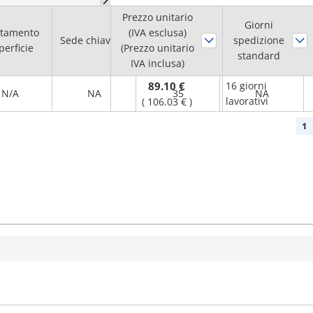
Prezzo unitario
Diam. foro
Giorni
ttamento
(IVA esclusa)
Sede chiavetta
albero H7
spedizione
Flangia
perficie
(Prezzo unitario
(mm)
standard
IVA inclusa)
89.10 €
16 giorni
N/A
NA
35
NA
lavorativi
(
106.03 €
)
1