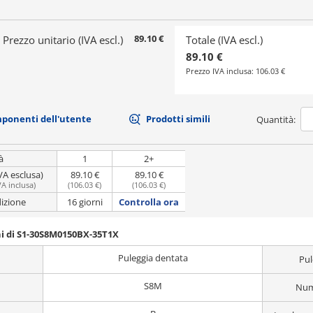
89.10 €
Prezzo unitario (IVA escl.)
Totale (IVA escl.)
89.10 €
Prezzo IVA inclusa:
106.03 €
mponenti dell'utente
Prodotti simili
Quantità:
à
1
2+
VA esclusa)
89.10 €
89.10 €
VA inclusa
)
(
106.03 €
)
(
106.03 €
)
dizione
16 giorni
Controlla ora
ni di S1-30S8M0150BX-35T1X
Puleggia dentata
Pul
S8M
Nume