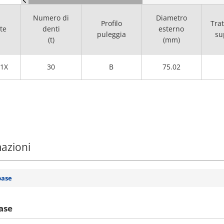
Numero di
Diametro
Profilo
Tra
te
denti
esterno
puleggia
su
(t)
(mm)
1X
30
B
75.02
mazioni
base
ase