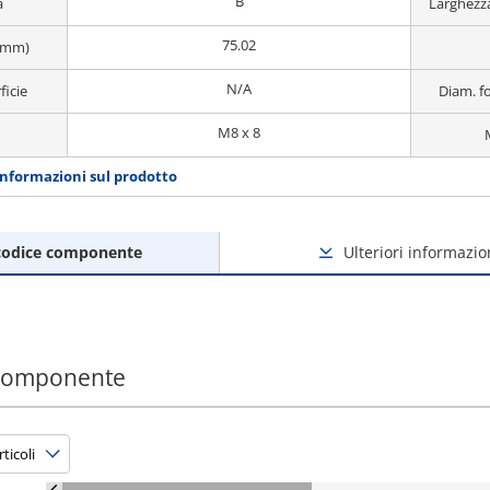
B
a
Larghezz
75.02
(mm)
N/A
ficie
Diam. f
M8 x 8
informazioni sul prodotto
codice componente
Ulteriori informazio
 componente