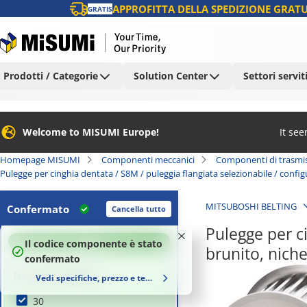
APPROFITTA DELLA SPEDIZIONE GRATU
GRATIS
Prodotti / Categorie
Solution Center
Settori servit
Welcome to MISUMI Europe!
It se
Homepage MISUMI
Componenti meccanici
Componenti di trasmi
Pulegge per cinghia dentata / S8M / puleggia flangiata selezionabile / config
MITSUBOSHI BELTING
Confermato
Cancella tutto
Pulegge per ci
100
%
Il codice componente è stato
brunito, nic
confermato
Numero di denti (t)
Vedi specifiche, prezzo e tempi di consegna
30