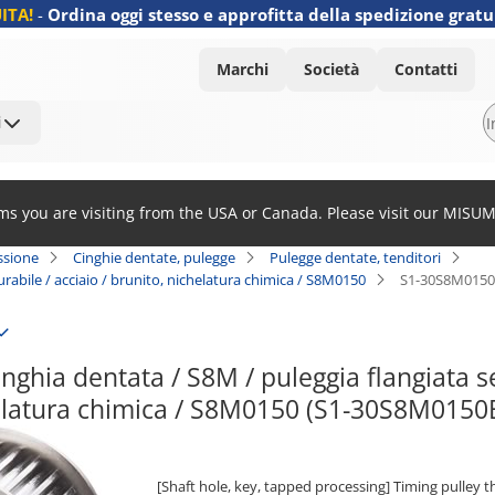
ITA!
-
Ordina oggi stesso e approfitta della spedizione gratu
Marchi
Società
Contatti
i
ems you are visiting from the USA or Canada. Please visit our MISU
ssione
Cinghie dentate, pulegge
Pulegge dentate, tenditori
urabile / acciaio / brunito, nichelatura chimica / S8M0150
S1-30S8M0150
nghia dentata / S8M / puleggia flangiata sel
helatura chimica / S8M0150 (S1-30S8M0150
[Shaft hole, key, tapped processing] Timing pulley 