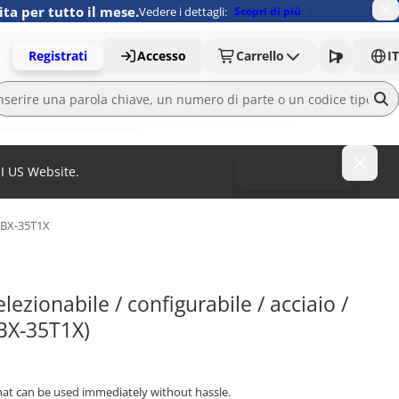
ita per tutto il mese.
Vedere i dettagli:
Scopri di più
Registrati
Accesso
Carrello
IT
MI US Website.
To MISUMI US
BX-35T1X
ezionabile / configurabile / acciaio / 
BX-35T1X)
that can be used immediately without hassle.