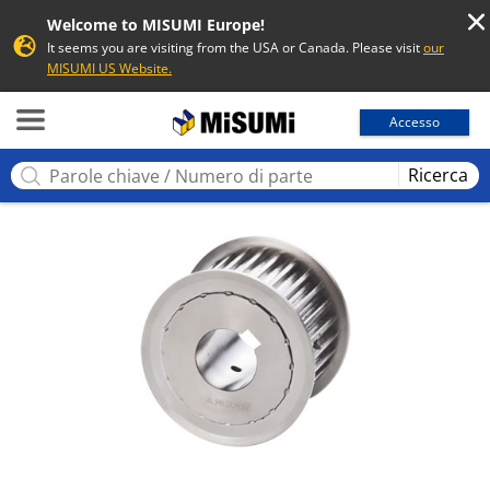
Welcome to MISUMI Europe!
It seems you are visiting from the USA or Canada. Please visit
our
MISUMI US Website.
MISUMI
Accesso
Ricerca