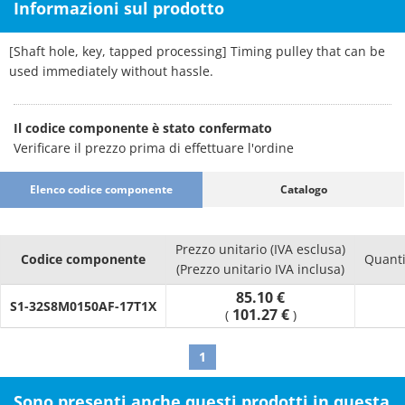
Informazioni sul prodotto
[Shaft hole, key, tapped processing] Timing pulley that can be
used immediately without hassle.
Il codice componente è stato confermato
Verificare il prezzo prima di effettuare l'ordine
Elenco codice componente
Catalogo
Prezzo unitario (IVA esclusa)
Codice componente
Quanti
(Prezzo unitario IVA inclusa)
85.10 €
S1-32S8M0150AF-17T1X
101.27 €
(
)
1
Sono presenti anche questi prodotti in questa