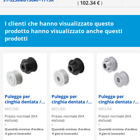
102.34 €
(
)
I clienti che hanno visualizzato questo
prodotto hanno visualizzato anche questi
prodotti
Pulegge per
Pulegge per
Pulegge per
cinghia dentata /
cinghia dentata /
cinghia dentata /
T5 / puleggia
AT5, AT10 /
2GT / puleggia
MISUMI
MISUMI
MISUMI
flangiata
puleggia flangiata
flangiata
Prezzo normale (IVA
Prezzo normale (IVA
Prezzo normale (IVA
deselezionabile /
deselezionabile /
selezionabile /
esclusa):
esclusa):
esclusa):
configurabile /
configurabile /
configurabile /
-
-
-
alluminio, acciaio
alluminio
alluminio
Quantità minima d'ordine:
Quantità minima d'ordine:
Quantità minima d'ordine:
6
giorni lavorativi
6
giorni lavorativi
9
giorni lavorativi