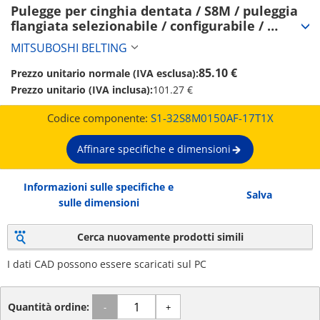
Pulegge per cinghia dentata / S8M / puleggia 
flangiata selezionabile / configurabile / 
acciaio / brunito, nichelatura chimica / 
MITSUBOSHI BELTING
S8M0150 (S1-32S8M0150AF-17T1X)
85.10 €
Prezzo unitario normale (IVA esclusa):
Prezzo unitario (IVA inclusa):
101.27 €
Codice componente:
S1-32S8M0150AF-17T1X
Affinare specifiche e dimensioni
Informazioni sulle specifiche e
Salva
sulle dimensioni
Cerca nuovamente prodotti simili
I dati CAD possono essere scaricati sul PC
Quantità ordine:
-
+