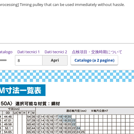
 processing] Timing pulley that can be used immediately without hassle.
catalogo
Dati tecnici 1
Dati tecnici 2
点検項目・交換時期について
Apri
Catalogo (a 2 pagine)