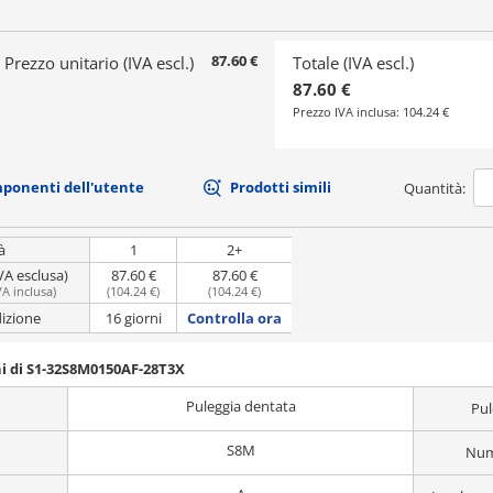
87.60 €
Prezzo unitario (IVA escl.)
Totale (IVA escl.)
87.60 €
Prezzo IVA inclusa:
104.24 €
mponenti dell'utente
Prodotti simili
Quantità:
à
1
2+
VA esclusa)
87.60 €
87.60 €
VA inclusa
)
(
104.24 €
)
(
104.24 €
)
dizione
16 giorni
Controlla ora
i di S1-32S8M0150AF-28T3X
Puleggia dentata
Pul
S8M
Nume