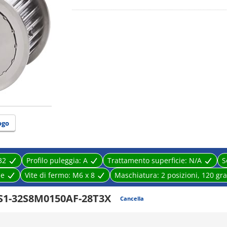
ogo
32
Profilo puleggia:
A
Trattamento superficie:
N/A
S
le
Vite di fermo:
M6 x 8
Maschiatura:
2 posizioni, 120 gra
S1-32S8M0150AF-28T3X
Cancella