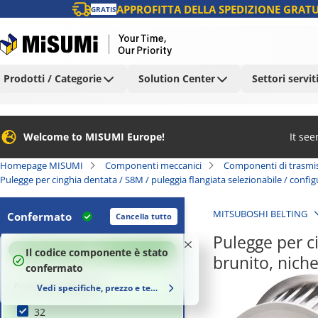
APPROFITTA DELLA SPEDIZIONE GRATU
GRATIS
Prodotti / Categorie
Solution Center
Settori servit
Welcome to MISUMI Europe!
It se
Homepage MISUMI
Componenti meccanici
Componenti di trasmi
Pulegge per cinghia dentata / S8M / puleggia flangiata selezionabile / config
MITSUBOSHI BELTING
Confermato
Cancella tutto
Pulegge per ci
100
%
Il codice componente è stato
brunito, nic
confermato
Numero di denti (t)
Vedi specifiche, prezzo e tempi di consegna
32