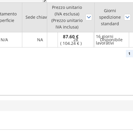
Prezzo unitario
Diam. foro
Giorni
ttamento
(IVA esclusa)
Sede chiavetta
albero H7
spedizione
Flangia
perficie
(Prezzo unitario
(mm)
standard
IVA inclusa)
87.60 €
16 giorni
N/A
NA
28
Disponibile
lavorativi
(
104.24 €
)
1