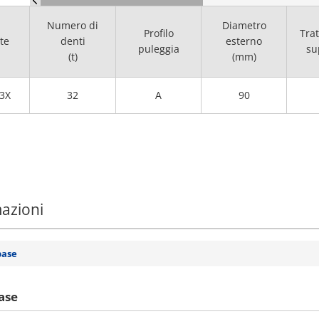
Numero di
Diametro
Profilo
Tra
te
denti
esterno
puleggia
su
(t)
(mm)
3X
32
A
90
mazioni
base
ase