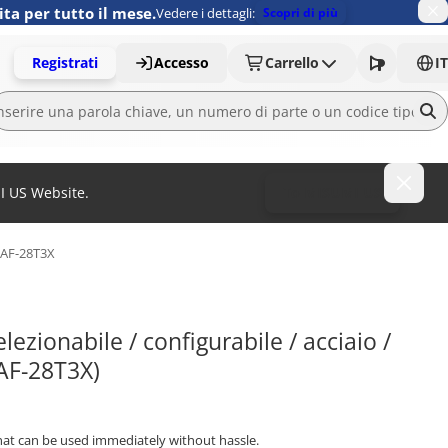
ita per tutto il mese.
Vedere i dettagli:
Scopri di più
Registrati
Accesso
Carrello
IT
MI US Website.
To MISUMI US
AF-28T3X
ezionabile / configurabile / acciaio / 
AF-28T3X)
that can be used immediately without hassle.