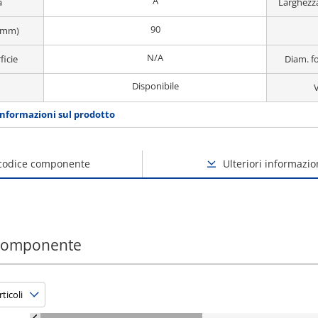
A
a
Larghezz
90
(mm)
N/A
ficie
Diam. f
Disponibile
V
informazioni sul prodotto
 codice componente
Ulteriori informazio
 componente