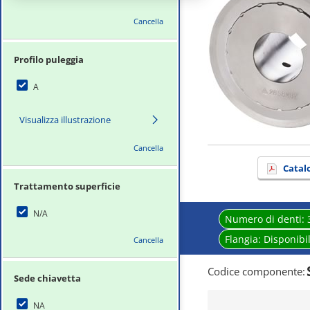
Cancella
Profilo puleggia
A
Visualizza illustrazione
Cancella
Catal
Trattamento superficie
N/A
Numero di denti:
Flangia:
Disponibi
Cancella
Codice componente
:
Sede chiavetta
NA