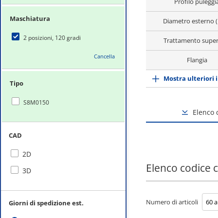
Profilo puleggi
Maschiatura
Diametro esterno 
2 posizioni, 120 gradi
Trattamento super
Cancella
Flangia
Mostra ulteriori 
Tipo
S8M0150
Elenco
CAD
2D
Elenco codice
3D
Numero di articoli
Giorni di spedizione est.