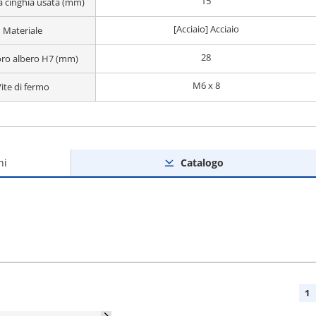
15
a cinghia usata (mm)
[Acciaio] Acciaio
Materiale
28
oro albero H7 (mm)
M6 x 8
ite di fermo
ni
Catalogo
1