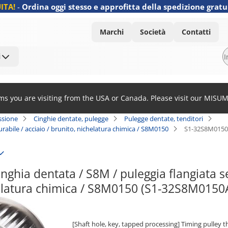
ITA!
-
Ordina oggi stesso e approfitta della spedizione gratu
Marchi
Società
Contatti
i
ems you are visiting from the USA or Canada. Please visit our MISU
ssione
Cinghie dentate, pulegge
Pulegge dentate, tenditori
urabile / acciaio / brunito, nichelatura chimica / S8M0150
S1-32S8M0150
nghia dentata / S8M / puleggia flangiata sel
helatura chimica / S8M0150 (S1-32S8M0150
[Shaft hole, key, tapped processing] Timing pulley 