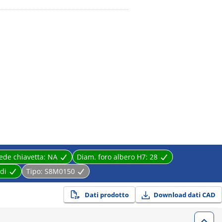
ede chiavetta:
NA
Diam. foro albero H7:
28
di
Tipo:
S8M0150
Dati prodotto
Download dati CAD