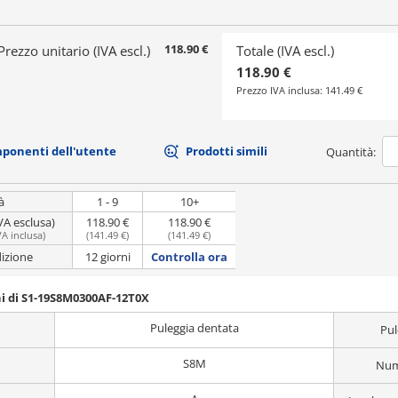
118.90 €
Prezzo unitario (IVA escl.)
Totale (IVA escl.)
118.90 €
Prezzo IVA inclusa:
141.49 €
mponenti dell'utente
Prodotti simili
Quantità:
à
1 - 9
10+
VA esclusa)
118.90 €
118.90 €
VA inclusa
)
(
141.49 €
)
(
141.49 €
)
dizione
12 giorni
Controlla ora
i di S1-19S8M0300AF-12T0X
Puleggia dentata
Pul
S8M
Nume