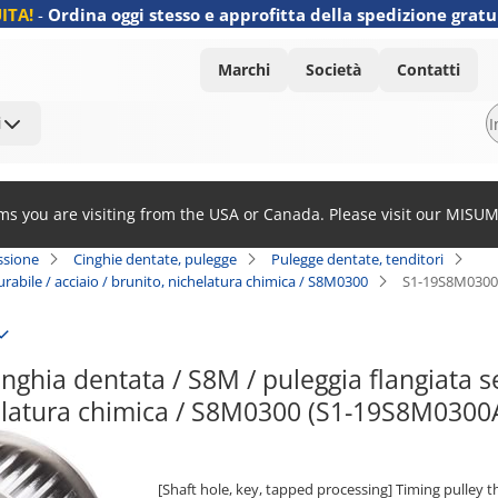
ITA!
-
Ordina oggi stesso e approfitta della spedizione gratu
Marchi
Società
Contatti
i
ems you are visiting from the USA or Canada. Please visit our MISU
ssione
Cinghie dentate, pulegge
Pulegge dentate, tenditori
urabile / acciaio / brunito, nichelatura chimica / S8M0300
S1-19S8M0300
nghia dentata / S8M / puleggia flangiata sel
helatura chimica / S8M0300 (S1-19S8M0300
[Shaft hole, key, tapped processing] Timing pulley 