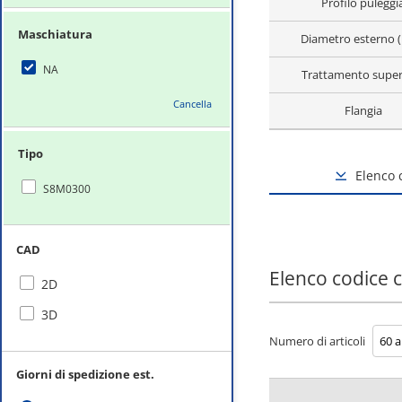
Profilo puleggi
Maschiatura
Diametro esterno 
NA
Trattamento super
Cancella
Flangia
Tipo
Elenco
S8M0300
CAD
Elenco codice
2D
3D
Numero di articoli
Giorni di spedizione est.