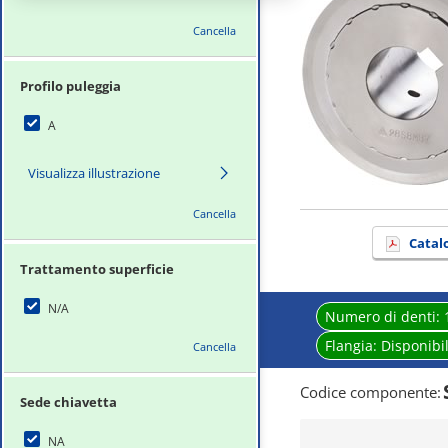
Cancella
Profilo puleggia
A
Visualizza illustrazione
Cancella
Catal
Trattamento superficie
N/A
Numero di denti:
Flangia:
Disponibi
Cancella
Codice componente
:
Sede chiavetta
NA