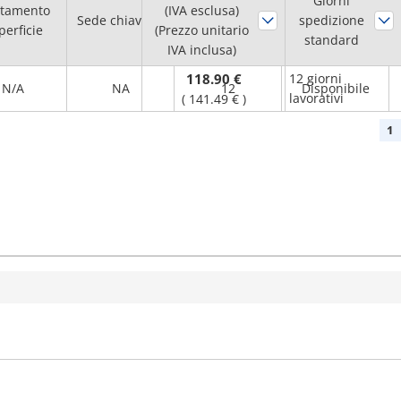
Diam. foro
Giorni
ttamento
(IVA esclusa)
Sede chiavetta
albero H7
spedizione
Flangia
perficie
(Prezzo unitario
(mm)
standard
IVA inclusa)
118.90 €
12 giorni
N/A
NA
12
Disponibile
lavorativi
(
141.49 €
)
1