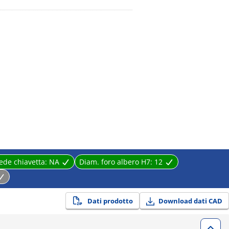
ede chiavetta:
NA
Diam. foro albero H7:
12
Dati prodotto
Download dati CAD