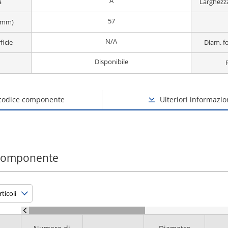
A
a
Larghezz
57
(mm)
N/A
ficie
Diam. f
Disponibile
 codice componente
Ulteriori informazio
 componente