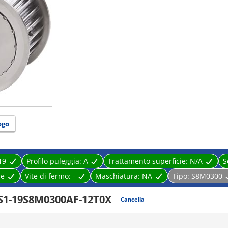
ogo
19
Profilo puleggia:
A
Trattamento superficie:
N/A
S
le
Vite di fermo:
-
Maschiatura:
NA
Tipo:
S8M0300
S1-19S8M0300AF-12T0X
Cancella