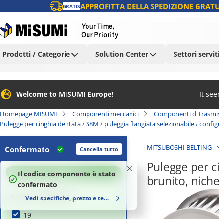
APPROFITTA DELLA SPEDIZIONE GRATU
GRATIS
Prodotti / Categorie
Solution Center
Settori servit
Welcome to MISUMI Europe!
It se
Homepage MISUMI
Componenti meccanici
Componenti di trasmi
Pulegge per cinghia dentata / S8M / puleggia flangiata selezionabile / config
MITSUBOSHI BELTING
Confermato
Cancella tutto
Pulegge per ci
100
%
Il codice componente è stato
brunito, nic
confermato
Numero di denti (t)
Vedi specifiche, prezzo e tempi di consegna
19