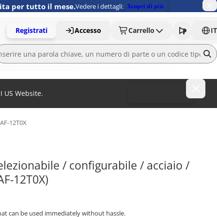
ita per tutto il mese.
Vedere i dettagli:
Scopri di più
Registrati
Accesso
Carrello
IT
MI US Website.
To MISUMI US
AF-12T0X
ezionabile / configurabile / acciaio / 
AF-12T0X)
that can be used immediately without hassle.