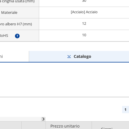
30
a cinghia usata (mm)
[Acciaio] Acciaio
Materiale
12
oro albero H7 (mm)
10
RoHS
?
ni
Catalogo
1
Prezzo unitario