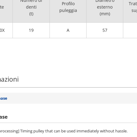
Numero di
Diametro
Profilo
Tra
te
denti
esterno
puleggia
su
(t)
(mm)
0X
19
A
57
mazioni
base
ase
 processing] Timing pulley that can be used immediately without hassle.