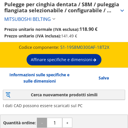
Pulegge per cinghia dentata / S8M / puleggia 
flangiata selezionabile / configurabile / 
acciaio / brunito, nichelatura chimica / 
MITSUBOSHI BELTING
S8M0300 (S1-19S8M0300AF-18T2X)
118.90 €
Prezzo unitario normale (IVA esclusa):
Prezzo unitario (IVA inclusa):
141.49 €
Codice componente:
S1-19S8M0300AF-18T2X
Affinare specifiche e dimensioni
Informazioni sulle specifiche e
Salva
sulle dimensioni
Cerca nuovamente prodotti simili
I dati CAD possono essere scaricati sul PC
Quantità ordine:
-
+