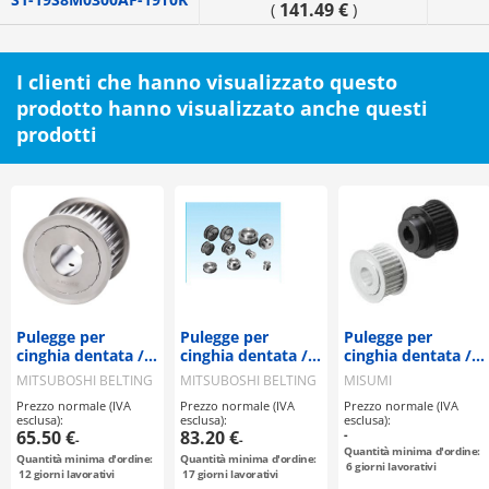
141.49 €
(
)
I clienti che hanno visualizzato questo
prodotto hanno visualizzato anche questi
prodotti
Pulegge per
Pulegge per
Pulegge per
cinghia dentata /
cinghia dentata /
cinghia dentata /
S8M / puleggia
S8M / puleggia
T5 / puleggia
MITSUBOSHI BELTING
MITSUBOSHI BELTING
MISUMI
flangiata
flangiata
flangiata
Prezzo normale (IVA
Prezzo normale (IVA
Prezzo normale (IVA
selezionabile /
selezionabile /
deselezionabile /
esclusa):
esclusa):
esclusa):
configurabile /
configurabile /
configurabile /
65.50 €
83.20 €
-
-
-
acciaio / brunito,
acciaio
alluminio, acciaio
Quantità minima d'ordine:
Quantità minima d'ordine:
Quantità minima d'ordine:
nichelatura
6
giorni lavorativi
12
giorni lavorativi
17
giorni lavorativi
chimica / S8M0250