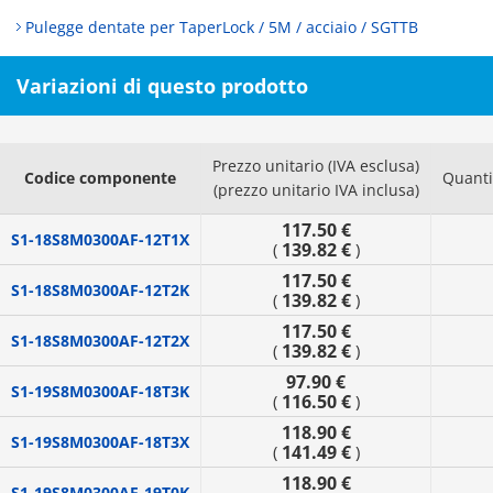
Pulegge dentate per TaperLock / 5M / acciaio / SGTTB
Variazioni di questo prodotto
Prezzo unitario (IVA esclusa)
Codice componente
Quanti
(prezzo unitario IVA inclusa)
117.50 €
S1-18S8M0300AF-12T1X
139.82 €
(
)
117.50 €
S1-18S8M0300AF-12T2K
139.82 €
(
)
117.50 €
S1-18S8M0300AF-12T2X
139.82 €
(
)
97.90 €
S1-19S8M0300AF-18T3K
116.50 €
(
)
118.90 €
S1-19S8M0300AF-18T3X
141.49 €
(
)
118.90 €
S1-19S8M0300AF-19T0K