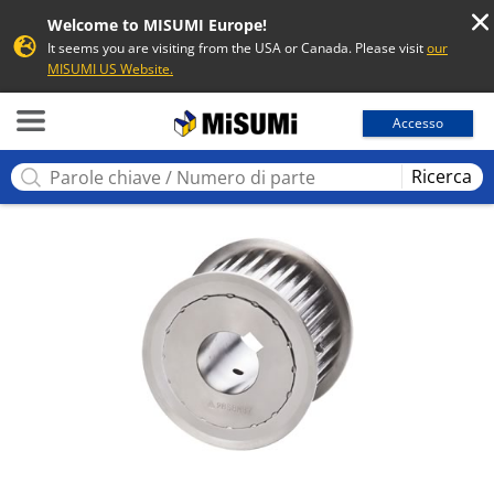
Welcome to MISUMI Europe!
It seems you are visiting from the USA or Canada. Please visit
our
MISUMI US Website.
MISUMI
Accesso
Ricerca