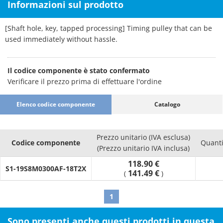
Informazioni sul prodotto
[Shaft hole, key, tapped processing] Timing pulley that can be
used immediately without hassle.
Il codice componente è stato confermato
Verificare il prezzo prima di effettuare l'ordine
Elenco codice componente
Catalogo
Prezzo unitario (IVA esclusa)
Codice componente
Quanti
(Prezzo unitario IVA inclusa)
118.90 €
S1-19S8M0300AF-18T2X
141.49 €
(
)
1
Sono presenti anche questi prodotti in questa