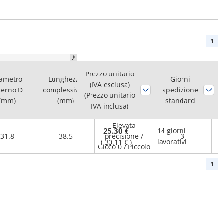
1
Prezzo unitario
ametro
Lunghezza
Giorni
Coppia
(IVA esclusa)
terno D
complessiva L
Caratteristiche
spedizione
nominale
(Prezzo unitario
(mm)
(mm)
standard
(N•m)
IVA inclusa)
Elevata
25.30 €
14 giorni
31.8
38.5
precisione /
3
lavorativi
(
30.11 €
)
Gioco 0 / Piccolo
1