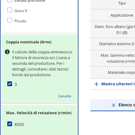
Elevata precisione
Tipo
Gioco 0
Applicazione
Piccolo
Diam. foro albero (già 
D1 (Ø)
Coppia nominale (N•m)
Diametro esterno D
Il calcolo della coppia ammessa (o
Max. Gamma veloci
il fattore di sicurezza ecc.) varia a
rotazione (r/mi
seconda del produttore. Per i
dettagli, consultare i dati tecnici
Materiale corp
forniti dal produttore.
Mostra ulteriori 
3
Cancella
Elenco 
Max. Velocità di rotazione (r/min)
8500