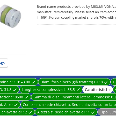
Brand-name products provided by MISUMI-VONA are 
manufacturers carefully. Please select an item acco
in 1991. Korean coupling market share is 70%, with 
ogo
minale:
1.01–3.00
Diam. foro albero (già trattato) D1:
8
D
 D:
31.8
Lunghezza complessiva L:
38.5
Caratteristiche
otazione:
8500
Gamma di disallineamenti laterali ammessi:
0.
pi:
Altro
Con o senza sede chiavetta:
Sede chiavetta su un lato
 chiavetta d1:
2
Altezza t1 sede chiavetta d1:
1
Tipo:
SD