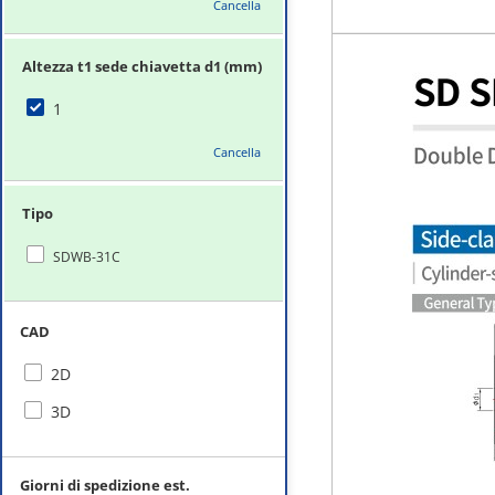
Cancella
Altezza t1 sede chiavetta d1 (mm)
1
Cancella
Tipo
SDWB-31C
CAD
2D
3D
Giorni di spedizione est.