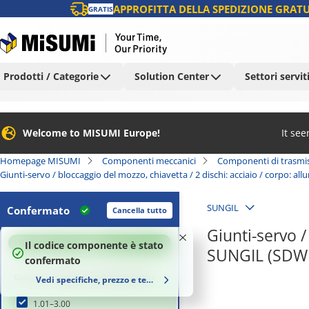
APPROFITTA DELLA SPEDIZIONE GRATU
GRATIS
Prodotti / Categorie
Solution Center
Settori servit
Welcome to MISUMI Europe!
It se
Homepage MISUMI
Componenti meccanici
Componenti di trasmi
Giunti-servo / bloccaggio del mozzo, chiavetta / 2 dischi: acciaio / corpo: a
SUNGIL
Confermato
Cancella tutto
Giunti-servo /
100
%
Il codice componente è stato
SUNGIL (SDW
confermato
Gamma coppia nominale (N•m)
Vedi specifiche, prezzo e tempi di consegna
1.01–3.00