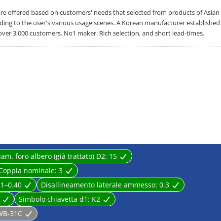
offered based on customers' needs that selected from products of Asian
rding to the user's various usage scenes. A Korean manufacturer established
over 3,000 customers. No1 maker. Rich selection, and short lead-times.
iam. foro albero (già trattato) D2:
15
Coppia nominale:
3
21–0.40
Disallineamento laterale ammesso:
0.3
Simbolo chiavetta d1:
K2
WB-31C