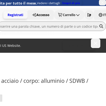
ita per tutto il mese.
Vedere i dettagli:
Scopri di più
Registrati
Accesso
Carrello
IT
MI US Website.
To MISUMI US
 acciaio / corpo: alluminio / SDWB / 