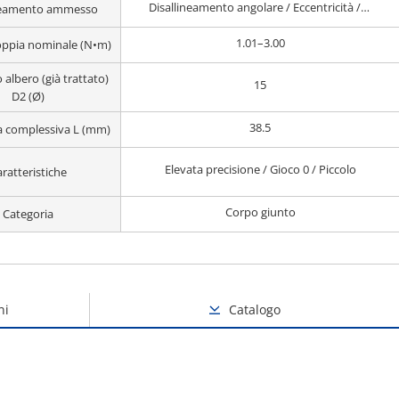
Disallineamento angolare / Eccentricità / Disallineamento assiale
ineamento ammesso
1.01–3.00
ppia nominale (N•m)
 albero (già trattato)
15
D2 (Ø)
38.5
 complessiva L (mm)
Elevata precisione / Gioco 0 / Piccolo
ratteristiche
Corpo giunto
Categoria
ni
Catalogo