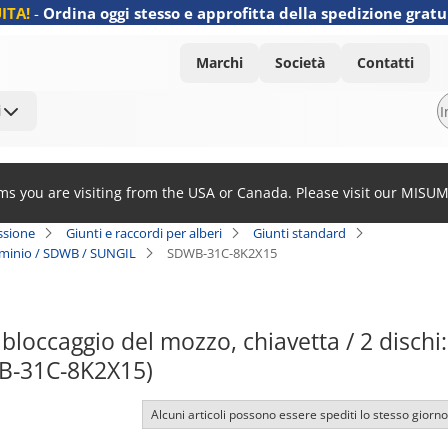
ITA!
-
Ordina oggi stesso e approfitta della spedizione gratu
Marchi
Società
Contatti
i
ems you are visiting from the USA or Canada. Please visit our MISU
ssione
Giunti e raccordi per alberi
Giunti standard
lluminio / SDWB / SUNGIL
SDWB-31C-8K2X15
 bloccaggio del mozzo, chiavetta / 2 dischi:
B-31C-8K2X15)
Alcuni articoli possono essere spediti lo stesso giorno