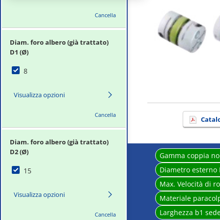
Cancella
Diam. foro albero (già trattato)
D1 (Ø)
8
Visualizza opzioni
Cancella
Catal
Diam. foro albero (già trattato)
D2 (Ø)
Gamma coppia no
Diametro esterno
15
Max. Velocità di r
Visualizza opzioni
Materiale paracol
Larghezza b1 sede
Cancella