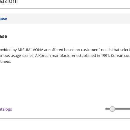
mazioni
base
ase
vided by MISUMI-VONA are offered based on customers' needs that selected 
various usage scenes. A Korean manufacturer established in 1991. Korean co
-times.
catalogo