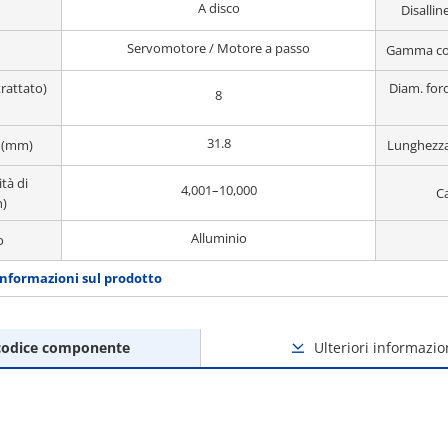
A disco
Disall
Servomotore / Motore a passo
Gamma co
trattato)
Diam. foro
8
31.8
 (mm)
Lunghezza
tà di
4,001–10,000
Ca
n)
Alluminio
o
informazioni sul prodotto
codice componente
Ulteriori informazio