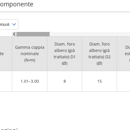
 componente
Diam. foro
Diam. foro
Gamma coppia
Di
albero (già
albero (già
te
nominale
es
trattato) D1
trattato) D2
(N•m)
(Ø)
(Ø)
1.01–3.00
8
15