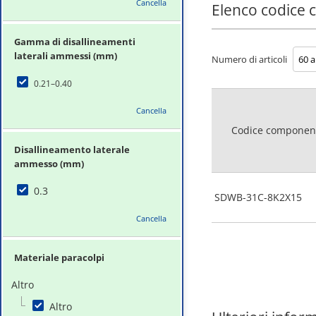
Cancella
Elenco codice
Gamma di disallineamenti
laterali ammessi (mm)
Numero di articoli
0.21–0.40
Cancella
Codice componen
Disallineamento laterale
ammesso (mm)
0.3
SDWB-31C-8K2X15
Cancella
Materiale paracolpi
Altro
Altro