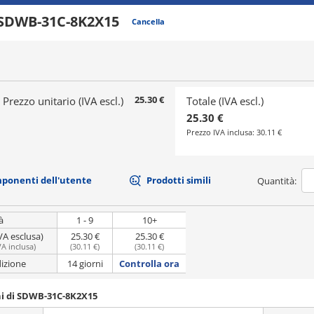
SDWB-31C-8K2X15
Cancella
25.30 €
Prezzo unitario (IVA escl.)
Totale (IVA escl.)
25.30 €
Prezzo IVA inclusa:
30.11 €
mponenti dell'utente
Prodotti simili
Quantità:
à
1 - 9
10+
VA esclusa)
25.30 €
25.30 €
VA inclusa
)
(
30.11 €
)
(
30.11 €
)
dizione
14 giorni
Controlla ora
ni di SDWB-31C-8K2X15