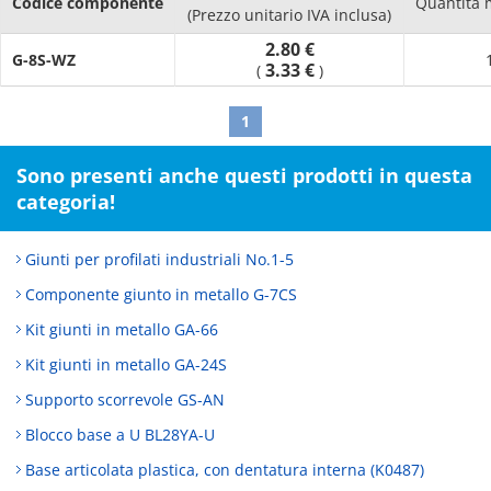
Codice componente
Quantità 
(Prezzo unitario IVA inclusa)
2.80 €
G-8S-WZ
3.33 €
(
)
1
Sono presenti anche questi prodotti in questa
categoria!
Giunti per profilati industriali No.1-5
Componente giunto in metallo G-7CS
Kit giunti in metallo GA-66
Kit giunti in metallo GA-24S
Supporto scorrevole GS-AN
Blocco base a U BL28YA-U
Base articolata plastica, con dentatura interna (K0487)