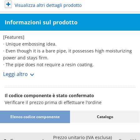
Visualizza altri dettagli prodotto
Informazioni sul prodotto
[Features]
· Unique embossing idea.
· Even though it is a bare pipe, it possesses high moisturizing
power and stays firm.
· The pipe does not require a resin coating.
· The joint force towards the resin pipe increases by
Leggi altro
approximately 37. 5%.
· Can be used for existing resin pipes, similarly as the previous
joint.
Il codice componente è stato confermato
Verificare il prezzo prima di effettuare l'ordine
Elenco codice componente
Catalogo
Prezzo unitario (IVA esclusa)