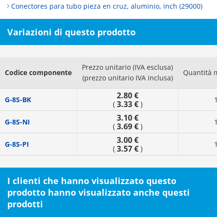
Conectores para tubo pieza en cruz, aluminio, inch (29000)
Variazioni di questo prodotto
Prezzo unitario (IVA esclusa)
Codice componente
Quantità 
(prezzo unitario IVA inclusa)
2.80 €
G-8S-BK
3.33 €
(
)
3.10 €
G-8S-NI
3.69 €
(
)
3.00 €
G-8S-PI
3.57 €
(
)
I clienti che hanno visualizzato questo
prodotto hanno visualizzato anche questi
prodotti