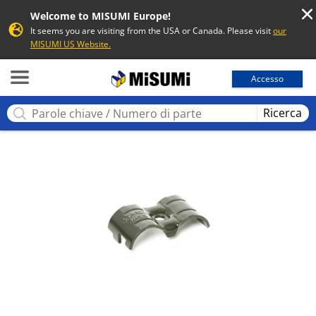
Welcome to MISUMI Europe!
It seems you are visiting from the USA or Canada. Please visit
our
MISUMI US Website.
MISUMI
Accesso
Ricerca