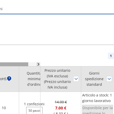
ni
1
Prezzo unitario
Quantità
Giorni
(IVA esclusa)
oHS
?
minima
spedizione
(Prezzo unitario
d'ordine
standard
IVA inclusa)
Articolo a stock: 1
giorno lavorativo
14.00 €
1 confezioni
10
7.00 €
Disponibile per la
50 pezzi
spedizione lo
(
8.33 €
)