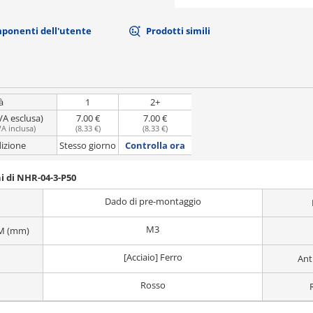
mponenti dell'utente
Prodotti simili
à
1
2+
VA esclusa)
7.00 €
7.00 €
VA inclusa
)
(
8.33 €
)
(
8.33 €
)
dizione
Stesso giorno
Controlla ora
i di NHR-04-3-P50
Dado di pre-montaggio
M3
 M (mm)
[Acciaio] Ferro
Ant
Rosso