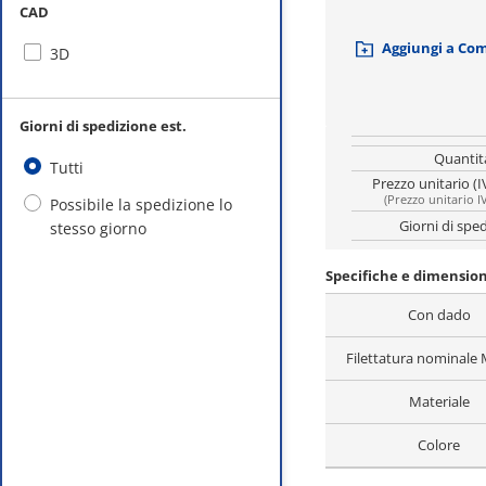
CAD
Aggiungi a Co
3D
Giorni di spedizione est.
Quantit
Tutti
Prezzo unitario (I
(
Prezzo unitario I
Possibile la spedizione lo
Giorni di spe
stesso giorno
Specifiche e dimension
Con dado
Filettatura nominale
Materiale
Colore