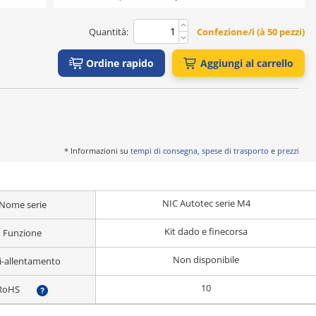
Quantità:
Confezione/i (à 50 pezzi)
Ordine rapido
Aggiungi al carrello
* Informazioni su
tempi di consegna, spese di trasporto
e
prezzi
NIC Autotec serie M4
Nome serie
Kit dado e finecorsa
Funzione
Non disponibile
i-allentamento
10
RoHS
?