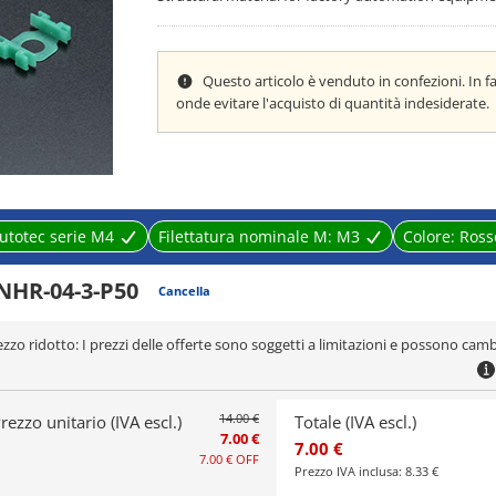
Questo articolo è venduto in confezioni. In f
onde evitare l'acquisto di quantità indesiderate.
utotec serie M4
Filettatura nominale M:
M3
Colore:
Ross
NHR-04-3-P50
Cancella
ezzo ridotto: I prezzi delle offerte sono soggetti a limitazioni e possono camb
14.00 €
rezzo unitario (IVA escl.)
Totale (IVA escl.)
7.00 €
7.00 €
7.00 €
OFF
Prezzo IVA inclusa:
8.33 €