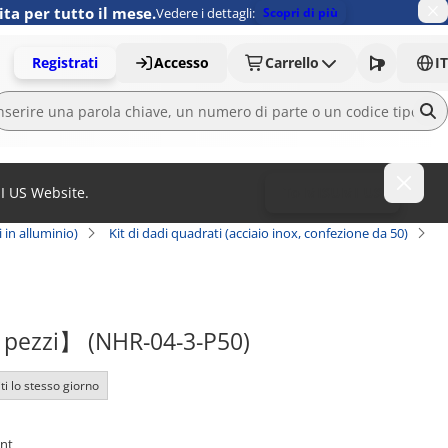
ita per tutto il mese.
Vedere i dettagli:
Scopri di più
Registrati
Accesso
Carrello
IT
MI US Website.
To MISUMI US
i in alluminio)
Kit di dadi quadrati (acciaio inox, confezione da 50)
50 pezzi】 (NHR-04-3-P50)
ti lo stesso giorno
ent