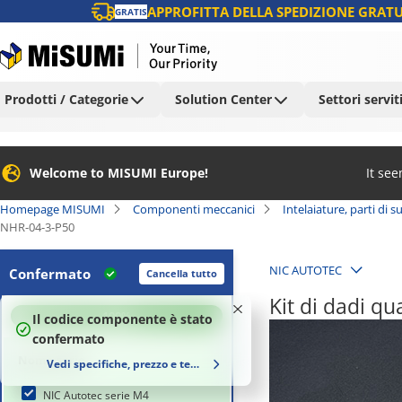
APPROFITTA DELLA SPEDIZIONE GRATU
GRATIS
Prodotti / Categorie
Solution Center
Settori servit
Welcome to MISUMI Europe!
It se
Homepage MISUMI
Componenti meccanici
Intelaiature, parti di
NHR-04-3-P50
NIC AUTOTEC
Confermato
Cancella tutto
Kit di dadi q
100
%
Il codice componente è stato
confermato
Nome serie
Vedi specifiche, prezzo e tempi di consegna
NIC Autotec serie M4