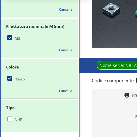
Cancella
Filettatura nominale M (mm)
M3
Cancella
Nome serie:
NIC A
Colore
Rosso
Codice componente
:
Cancella
Pr
Tipo
P
NHR