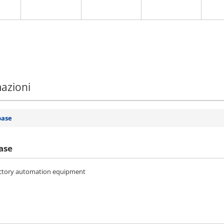
mazioni
base
ase
factory automation equipment