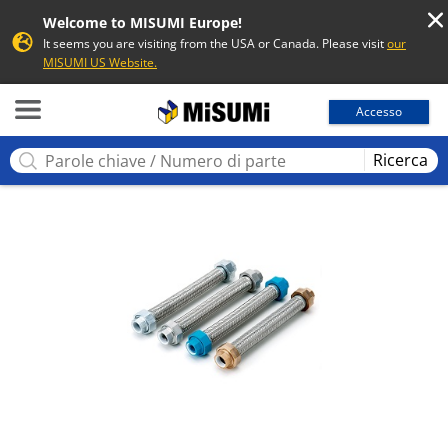
Welcome to MISUMI Europe!
It seems you are visiting from the USA or Canada. Please visit
our
MISUMI US Website.
MISUMI
Accesso
Ricerca