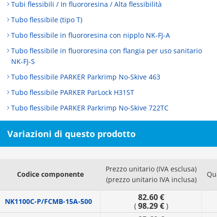
Tubi flessibili / In fluororesina / Alta flessibilità
Tubo flessibile (tipo T)
Tubo flessibile in fluororesina con nipplo NK-FJ-A
Tubo flessibile in fluororesina con flangia per uso sanitario
NK-FJ-S
Tubo flessibile PARKER Parkrimp No-Skive 463
Tubo flessibile PARKER ParLock H31ST
Tubo flessibile PARKER Parkrimp No-Skive 722TC
Variazioni di questo prodotto
Prezzo unitario (IVA esclusa)
Codice componente
Qu
(prezzo unitario IVA inclusa)
82.60 €
NK1100C-P/FCMB-15A-500
98.29 €
(
)