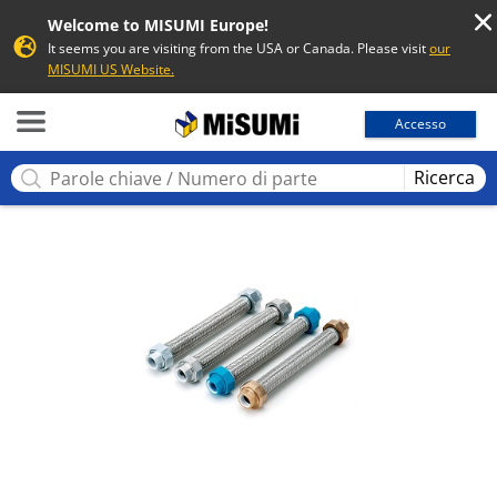
Welcome to MISUMI Europe!
It seems you are visiting from the USA or Canada. Please visit
our
MISUMI US Website.
MISUMI
Accesso
Ricerca