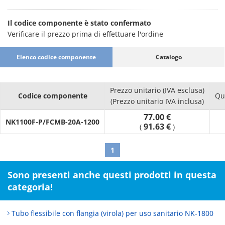
Il codice componente è stato confermato
Verificare il prezzo prima di effettuare l'ordine
Elenco codice componente
Catalogo
Prezzo unitario (IVA esclusa)
Codice componente
Qu
(Prezzo unitario IVA inclusa)
77.00 €
NK1100F-P/FCMB-20A-1200
91.63 €
(
)
1
Sono presenti anche questi prodotti in questa
categoria!
Tubo flessibile con flangia (virola) per uso sanitario NK-1800