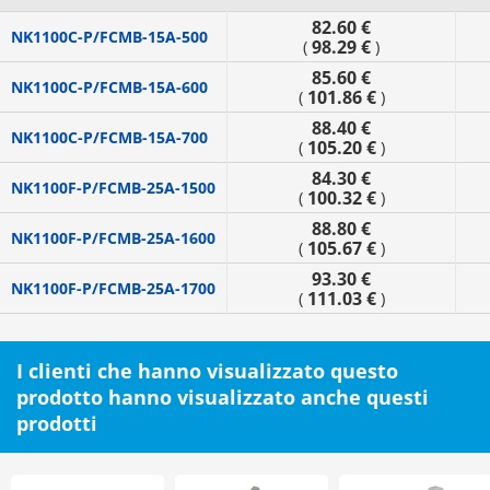
82.60 €
NK1100C-P/FCMB-15A-500
98.29 €
(
)
85.60 €
NK1100C-P/FCMB-15A-600
101.86 €
(
)
88.40 €
NK1100C-P/FCMB-15A-700
105.20 €
(
)
84.30 €
NK1100F-P/FCMB-25A-1500
100.32 €
(
)
88.80 €
NK1100F-P/FCMB-25A-1600
105.67 €
(
)
93.30 €
NK1100F-P/FCMB-25A-1700
111.03 €
(
)
I clienti che hanno visualizzato questo
prodotto hanno visualizzato anche questi
prodotti