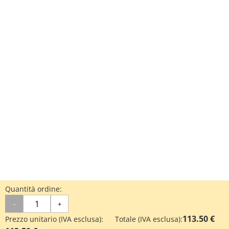
Quantità ordine:
-
+
113.50 €
Prezzo unitario (IVA esclusa):
Totale (IVA esclusa):