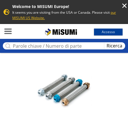
Welcome to MISUMI Europe!
It seems you are visiting from the USA or Canada. Please visit
our
MISUMI US Website.
MISUMI
Accesso
Ricerca