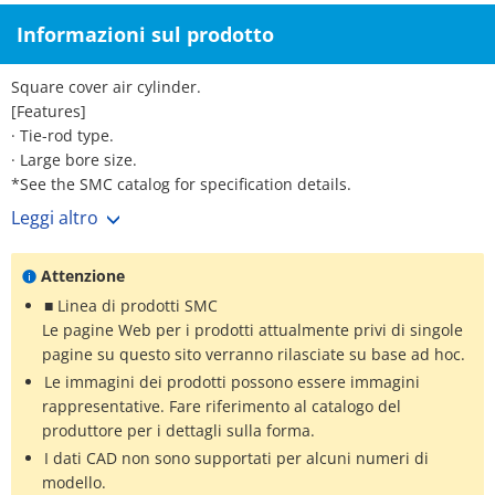
Informazioni sul prodotto
Square cover air cylinder.
[Features]
· Tie-rod type.
· Large bore size.
*See the SMC catalog for specification details.
*Product pictures are representative images. CAD data is not
Leggi altro
supported for some model numbers.
Attenzione
■ Linea di prodotti SMC
Le pagine Web per i prodotti attualmente privi di singole
pagine su questo sito verranno rilasciate su base ad hoc.
Le immagini dei prodotti possono essere immagini
rappresentative. Fare riferimento al catalogo del
produttore per i dettagli sulla forma.
I dati CAD non sono supportati per alcuni numeri di
modello.