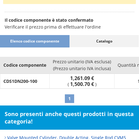
Il codice componente è stato confermato
Verificare il prezzo prima di effettuare l'ordine
Elenco codice componente
Catalogo
Prezzo unitario (IVA esclusa)
Codice componente
Quantità 
(Prezzo unitario IVA inclusa)
1,261.09 €
CDS1DN200-100
1,500.70 €
(
)
1
Sono presenti anche questi prodotti in questa
categoria!
Valve Mounted Cylinder, Double Acting, Single Rod CVM5