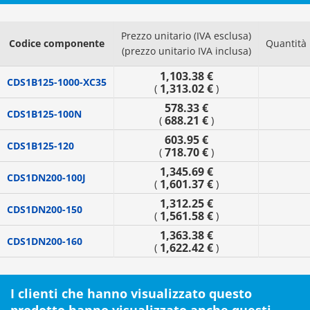
Prezzo unitario (IVA esclusa)
Codice componente
Quantità
(prezzo unitario IVA inclusa)
1,103.38 €
CDS1B125-1000-XC35
1,313.02 €
(
)
578.33 €
CDS1B125-100N
688.21 €
(
)
603.95 €
CDS1B125-120
718.70 €
(
)
1,345.69 €
CDS1DN200-100J
1,601.37 €
(
)
1,312.25 €
CDS1DN200-150
1,561.58 €
(
)
1,363.38 €
CDS1DN200-160
1,622.42 €
(
)
I clienti che hanno visualizzato questo