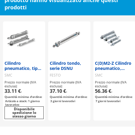
prodotto hanno visualizzato anche questi
prodotti
Cilindro
Cilindro tondo,
C(D)M2-Z Cilindro
pneumatico, tipo
serie DSNU
pneumatico,
standard, doppia
doppio effeto,
SMC
FESTO
SMC
azione, asta
stelo semplice
Prezzo normale (IVA
Prezzo normale (IVA
Prezzo normale (IVA
singola serie C85
esclusa):
esclusa):
esclusa):
33.11 €
37.10 €
56.36 €
-
-
-
Quantità minima d'ordine:
Quantità minima d'ordine:
Quantità minima d'ordine:
Articolo a stock: 1 giorno
3
giorni lavorativi
7
giorni lavorativi
lavorativo
Disponibile
spedizione lo
stesso giorno