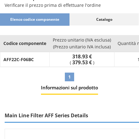
Verificare il prezzo prima di effettuare l'ordine
Elenco codice componente
Catalogo
Prezzo unitario (IVA esclusa)
Codice componente
Quantità 
(Prezzo unitario IVA inclusa)
318.93 €
AFF22C-F06BC
379.53 €
(
)
1
Informazioni sul prodotto
Main Line Filter AFF Series Details