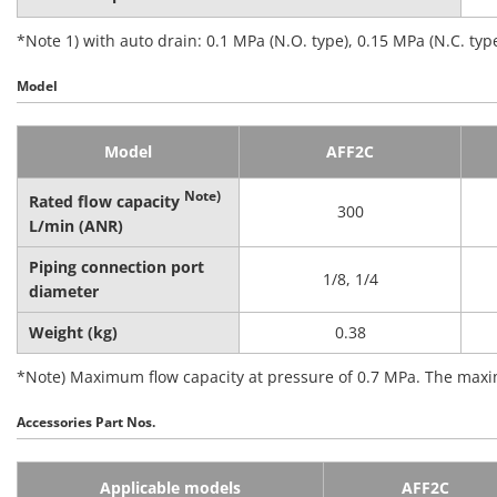
*Note 1) with auto drain: 0.1 MPa (N.O. type), 0.15 MPa (N.C. typ
Model
Model
AFF2C
Note)
Rated flow capacity
300
L/min (ANR)
Piping connection port
1/8, 1/4
diameter
Weight (kg)
0.38
*Note) Maximum flow capacity at pressure of 0.7 MPa. The maxim
Accessories Part Nos.
Applicable models
AFF2C