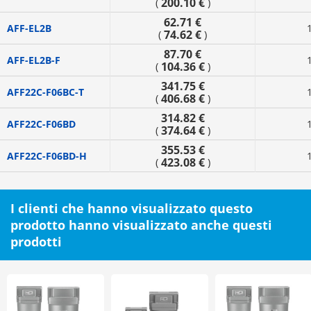
200.10 €
(
)
62.71 €
AFF-EL2B
74.62 €
(
)
87.70 €
AFF-EL2B-F
104.36 €
(
)
341.75 €
AFF22C-F06BC-T
406.68 €
(
)
314.82 €
AFF22C-F06BD
374.64 €
(
)
355.53 €
AFF22C-F06BD-H
423.08 €
(
)
I clienti che hanno visualizzato questo
prodotto hanno visualizzato anche questi
prodotti