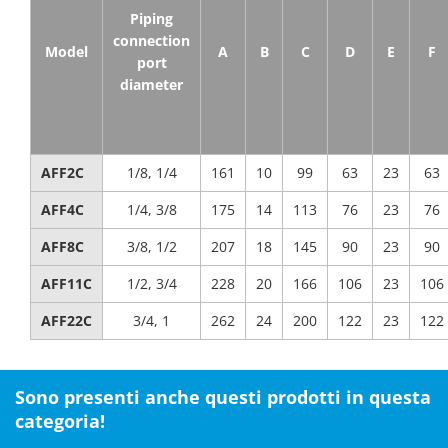
Piping
connection
Model
A
B
C
D
E
F
port
diameter
AFF2C
1/8, 1/4
161
10
99
63
23
63
AFF4C
1/4, 3/8
175
14
113
76
23
76
AFF8C
3/8, 1/2
207
18
145
90
23
90
AFF11C
1/2, 3/4
228
20
166
106
23
106
AFF22C
3/4, 1
262
24
200
122
23
122
Sono presenti anche questi prodotti in questa
categoria!