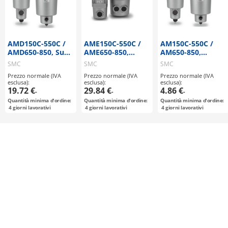
AMD150C-550C /
AME150C-550C /
AM150C-550C /
AMD650-850, Sub-
AME650-850,
AM650-850,
microfiltro
Super Microfiltro
Microfiltro
SMC
SMC
SMC
disoleatore
disoleatore,
disoleatore
Prezzo normale (IVA
Prezzo normale (IVA
Prezzo normale (IVA
Nuovo modello
esclusa):
esclusa):
esclusa):
19.72 €
29.84 €
4.86 €
-
-
-
Quantità minima d'ordine:
Quantità minima d'ordine:
Quantità minima d'ordine:
4
giorni lavorativi
4
giorni lavorativi
4
giorni lavorativi