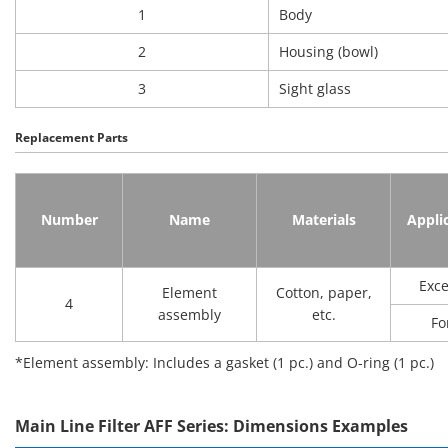
1
Body
2
Housing (bowl)
3
Sight glass
Replacement Parts
Number
Name
Materials
Appli
Exce
Element
Cotton, paper,
4
assembly
etc.
Fo
*Element assembly: Includes a gasket (1 pc.) and O-ring (1 pc.)
Main Line Filter AFF Series: Dimensions Examples