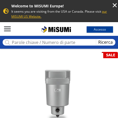
Welcome to MISUMI Europe!
It seems you are visiting from the USA or Canada. Please visit
our
MISUMI US Website.
MISUMI
Accesso
Ricerca