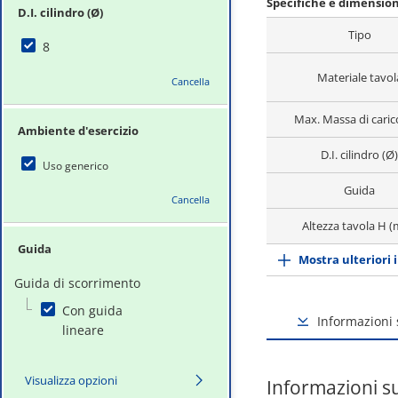
Specifiche e dimensio
D.I. cilindro (Ø)
Tipo
8
Materiale tavol
Cancella
Max. Massa di caric
Ambiente d'esercizio
D.I. cilindro (Ø)
Uso generico
Guida
Cancella
Altezza tavola H 
Guida
Mostra ulteriori 
Guida di scorrimento
Con guida
Informazioni 
lineare
Visualizza opzioni
Informazioni s