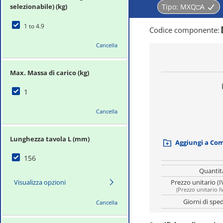
selezionabile) (kg)
Tipo:
MXQ□A
1 to 4.9
Codice componente
:
Cancella
Max. Massa di carico (kg)
1
Cancella
Lunghezza tavola L (mm)
Aggiungi a Co
156
Quantit
Visualizza opzioni
Prezzo unitario (I
(
Prezzo unitario I
Giorni di spe
Cancella