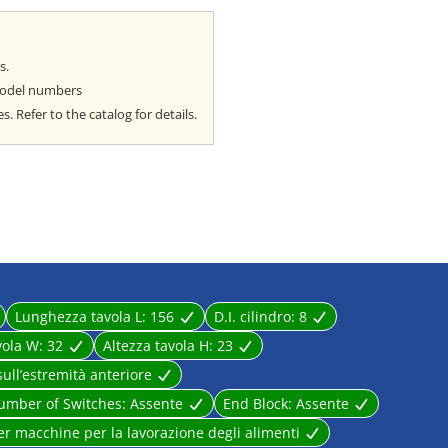
and maintenance.
, the MXQ series.
s.
model numbers
 conventional product.
 Refer to the catalog for details.
n both sides.
Lunghezza tavola L:
156
D.I. cilindro:
8
vola W:
32
Altezza tavola H:
23
ull’estremità anteriore
umber of Switches:
Assente
End Block:
Assente
er macchine per la lavorazione degli alimenti