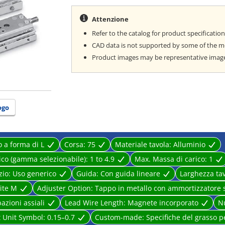
· Improved allowable kinetic energy.
· A table shaped in consideration of functionality 
Attenzione
· Mounting is the same as the conventional product
Refer to the catalog for product specification
· A wide range of stroke adjusters (option).
· "Overall length shortened type" table available.
CAD data is not supported by some of the 
· Overall height is reduced by 10% compared to the
Product images may be representative images.
· 22% weight reduction.
· Piping / auto switch mounting grooves provided o
ogo
o a forma di L
Corsa:
75
Materiale tavola:
Alluminio
ico (gamma selezionabile):
1 to 4.9
Max. Massa di carico:
1
zio:
Uso generico
Guida:
Con guida lineare
Larghezza ta
ite M
Adjuster Option:
Tappo in metallo con ammortizzatore s
azioni assiali
Lead Wire Length:
Magnete incorporato
N
 Unit Symbol:
0.15–0.7
Custom-made:
Specifiche del grasso p