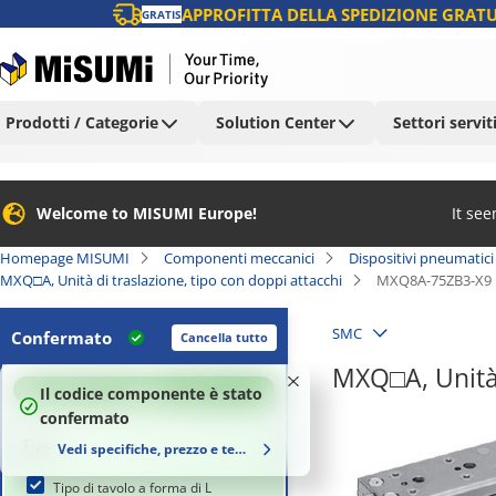
APPROFITTA DELLA SPEDIZIONE GRATU
GRATIS
Prodotti / Categorie
Solution Center
Settori servit
Welcome to MISUMI Europe!
It se
Homepage MISUMI
Componenti meccanici
Dispositivi pneumatici
MXQ□A, Unità di traslazione, tipo con doppi attacchi
MXQ8A-75ZB3-X9
SMC
Confermato
Cancella tutto
MXQ□A, Unità 
100
%
Il codice componente è stato
confermato
Tipo
Vedi specifiche, prezzo e tempi di consegna
Tipo di tavolo a forma di L