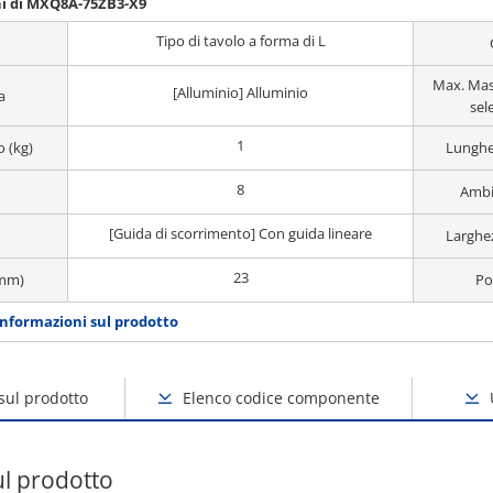
ni di MXQ8A-75ZB3-X9
Tipo di tavolo a forma di L
Max. Mas
[Alluminio] Alluminio
a
sel
1
o (kg)
Lunghe
8
Ambi
[Guida di scorrimento] Con guida lineare
Larghe
23
(mm)
Po
informazioni sul prodotto
sul prodotto
Elenco codice componente
ul prodotto