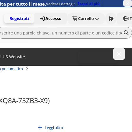
ita per tutto il mese.
Vedere i dettagli:
Scopri di più
Registrati
Accesso
Carrello
IT
MI US Website.
To MISUMI US
to pneumatico
(MXQ8A-75ZB3-X9)
Leggi altro