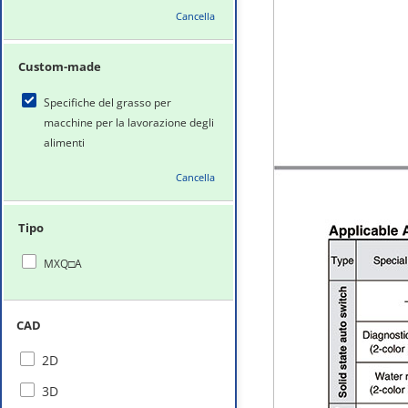
Cancella
Custom-made
Specifiche del grasso per
macchine per la lavorazione degli
alimenti
Cancella
Tipo
MXQ□A
CAD
2D
3D