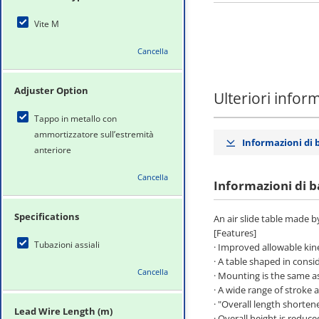
Vite M
Cancella
Adjuster Option
Ulteriori infor
Tappo in metallo con
ammortizzatore sull’estremità
Informazioni di 
anteriore
Cancella
Informazioni di b
Specifications
An air slide table made 
[Features]
Tubazioni assiali
· Improved allowable kine
· A table shaped in consi
Cancella
· Mounting is the same a
· A wide range of stroke a
· "Overall length shorten
Lead Wire Length (m)
· Overall height is redu