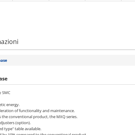
mazioni
base
ase
by SMC
tic energy.
deration of functionality and maintenance.
s the conventional product, the MXQ series.
djusters (option).
ed type" table available.
ced by 10% compared to the conventional product.