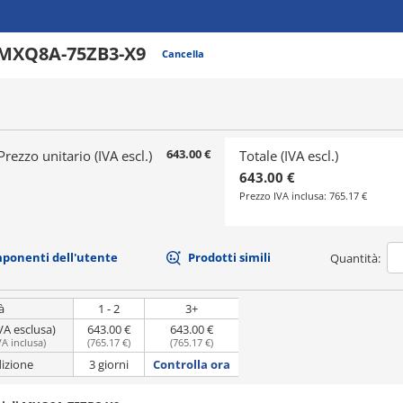
MXQ8A-75ZB3-X9
Cancella
643.00 €
Prezzo unitario (IVA escl.)
Totale (IVA escl.)
643.00 €
Prezzo IVA inclusa:
765.17 €
mponenti dell'utente
Prodotti simili
Quantità:
à
1 - 2
3+
VA esclusa)
643.00 €
643.00 €
VA inclusa
)
(
765.17 €
)
(
765.17 €
)
dizione
3 giorni
Controlla ora