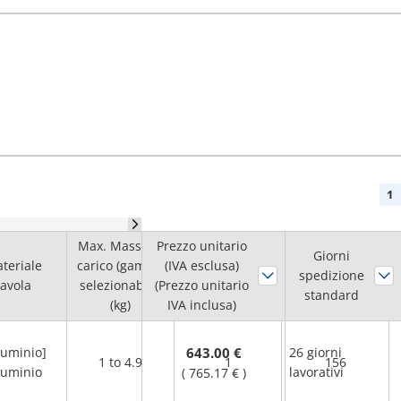
1
Max. Massa di
Prezzo unitario
Max. Massa di
Lunghezza
Giorni
teriale
carico (gamma
(IVA esclusa)
carico
spedizione
tavola L
tavola
selezionabile)
(Prezzo unitario
(kg)
standard
(mm)
(kg)
IVA inclusa)
luminio]
643.00 €
26 giorni
1 to 4.9
1
156
luminio
lavorativi
(
765.17 €
)