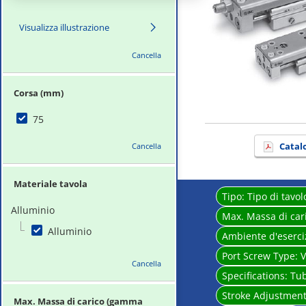
Visualizza illustrazione
Cancella
Corsa (mm)
75
Catal
Cancella
Materiale tavola
Tipo:
Tipo di tavol
Alluminio
Max. Massa di car
Alluminio
Ambiente d'eserci
Port Screw Type:
V
Cancella
Specifications:
Tub
Stroke Adjustment
Max. Massa di carico (gamma