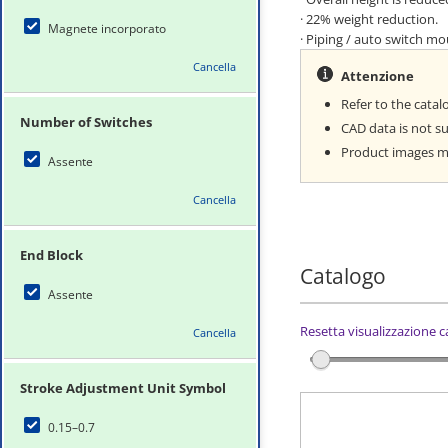
· 22% weight reduction.
Magnete incorporato
· Piping / auto switch m
Cancella
Attenzione
Refer to the catal
Number of Switches
CAD data is not 
Product images may
Assente
Cancella
End Block
Catalogo
Assente
Resetta visualizzazione 
Cancella
Stroke Adjustment Unit Symbol
0.15–0.7