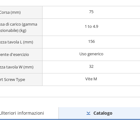
75
Corsa (mm)
sa di carico (gamma
1 to 4.9
ezionabile) (kg)
156
zza tavola L (mm)
Uso generico
ente d'esercizio
32
zza tavola W (mm)
Vite M
rt Screw Type
Ulteriori informazioni
Catalogo