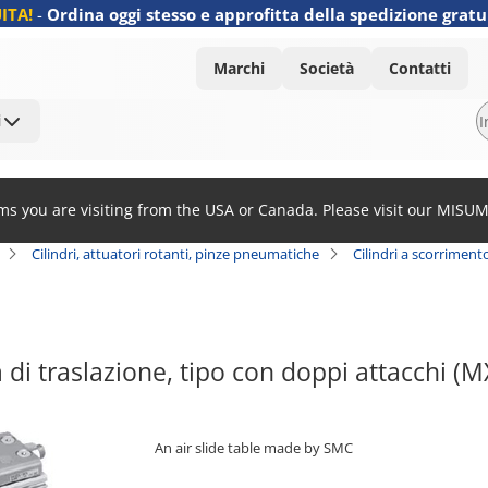
ITA!
-
Ordina oggi stesso e approfitta della spedizione gratu
Marchi
Società
Contatti
i
ems you are visiting from the USA or Canada. Please visit our MISU
Cilindri, attuatori rotanti, pinze pneumatiche
Cilindri a scorrimen
di traslazione, tipo con doppi attacchi 
An air slide table made by SMC
[Features]