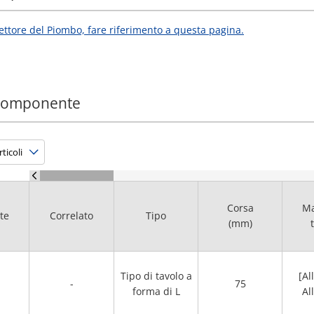
nettore del Piombo, fare riferimento a questa pagina.
 componente
Corsa
Ma
te
Correlato
Tipo
(mm)
Tipo di tavolo a
[Al
-
75
forma di L
Al