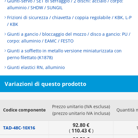
Giunti-servo / SET di serraggio / 2 dischi: acciaio / corpo:
alluminio / SHDW / SUNGIL
Frizioni di sicurezza / chiavetta / coppia regolabile / KBK, L-P
/ KBK
Giunti a gancio / bloccaggio del mozzo / disco a gancio: PU /
corpo: alluminio / EAMC / FESTO
Giunti a soffietto in metallo versione miniaturizzata con
perno filettato (K1878)
Giunti elastici RN, alluminio
Variazioni di questo prodotto
Prezzo unitario (IVA esclusa)
Codice componente
Quantità 
(prezzo unitario IVA inclusa)
92.80 €
TAD-48C-10X16
110.43 €
(
)