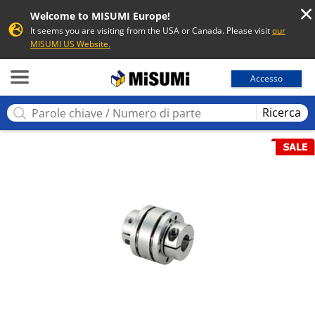
Welcome to MISUMI Europe!
It seems you are visiting from the USA or Canada. Please visit
our
MISUMI US Website.
MISUMI
Accesso
Ricerca