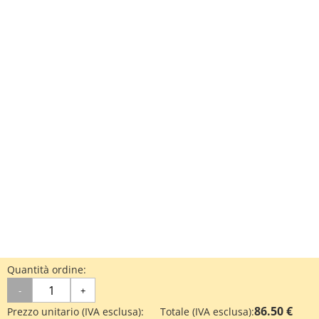
Quantità ordine:
-
+
86.50 €
Prezzo unitario (IVA esclusa):
Totale (IVA esclusa):