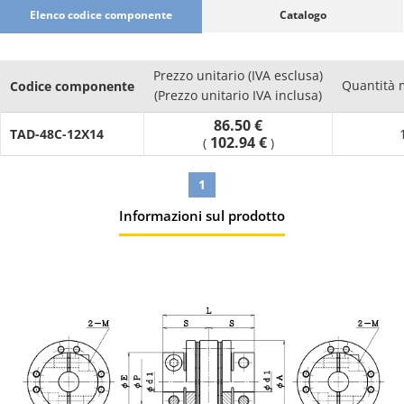
Elenco codice componente
Catalogo
Prezzo unitario (IVA esclusa)
Quantità 
Codice componente
(Prezzo unitario IVA inclusa)
86.50 €
TAD-48C-12X14
102.94 €
(
)
1
Informazioni sul prodotto