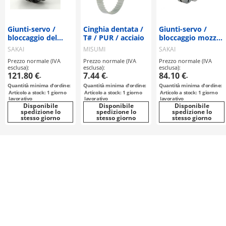
Giunti-servo /
Cinghia dentata /
Giunti-servo /
bloccaggio del
T# / PUR / acciaio
bloccaggio mozzo
mozzo / 2 dischi:
/ 1 disco: acciaio /
SAKAI
MISUMI
SAKAI
acciaio / corpo:
corpo: alluminio /
MANUFACTURING
MANUFACTURING
Prezzo normale (IVA
Prezzo normale (IVA
Prezzo normale (IVA
acciaio / TCD-B /
TAS-C / SAKAI
esclusa):
esclusa):
esclusa):
SAKAI
MANUFACTURING
121.80 €
7.44 €
84.10 €
-
-
-
MANUFACTURING
Quantità minima d'ordine:
Quantità minima d'ordine:
Quantità minima d'ordine:
Articolo a stock: 1 giorno
Articolo a stock: 1 giorno
Articolo a stock: 1 giorno
lavorativo
lavorativo
lavorativo
Disponibile
Disponibile
Disponibile
spedizione lo
spedizione lo
spedizione lo
stesso giorno
stesso giorno
stesso giorno