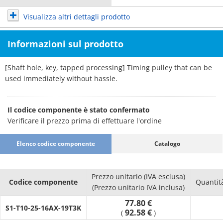
Visualizza altri dettagli prodotto
Informazioni sul prodotto
[Shaft hole, key, tapped processing] Timing pulley that can be
used immediately without hassle.
Il codice componente è stato confermato
Verificare il prezzo prima di effettuare l'ordine
Elenco codice componente
Catalogo
Prezzo unitario (IVA esclusa)
Codice componente
Quantit
(Prezzo unitario IVA inclusa)
77.80 €
S1-T10-25-16AX-19T3K
92.58 €
(
)