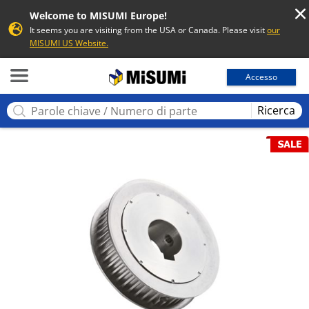
Welcome to MISUMI Europe!
It seems you are visiting from the USA or Canada. Please visit
our
MISUMI US Website.
MISUMI
Accesso
Ricerca