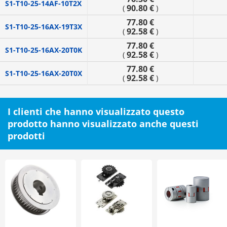
S1-T10-25-14AF-10T2X
90.80 €
(
)
77.80 €
S1-T10-25-16AX-19T3X
92.58 €
(
)
77.80 €
S1-T10-25-16AX-20T0K
92.58 €
(
)
77.80 €
S1-T10-25-16AX-20T0X
92.58 €
(
)
I clienti che hanno visualizzato questo
prodotto hanno visualizzato anche questi
prodotti