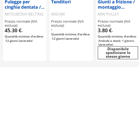
Pulegge per
Tenditori
Giunti a frizione /
cinghia dentata /
montaggio
T10 / puleggia
selezionabile /
MITSUBOSHI BELTING
MISUMI
MIKI PULLEY
flangiata
disco a frizione:
Prezzo normale (IVA
Prezzo normale (IVA
Prezzo normale (IVA
selezionabile /
PU, Shore A97 /
esclusa):
esclusa):
esclusa):
configurabile /
corpo: alluminio /
45.30 €
-
3.80 €
-
-
acciaio / brunito,
ALS-R / MIKI
Quantità minima d'ordine:
Quantità minima d'ordine:
Quantità minima d'ordine:
nichelatura
PULLEY
12
giorni lavorativi
12
giorni lavorativi
Articolo a stock: 1 giorno
chimica / T10-15
lavorativo
Disponibile
spedizione lo
stesso giorno