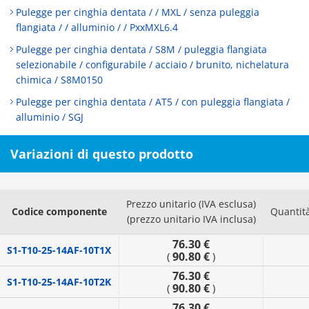
Pulegge per cinghia dentata / / MXL / senza puleggia
flangiata / / alluminio / / PxxMXL6.4
Pulegge per cinghia dentata / S8M / puleggia flangiata
selezionabile / configurabile / acciaio / brunito, nichelatura
chimica / S8M0150
Pulegge per cinghia dentata / AT5 / con puleggia flangiata /
alluminio / SGJ
Variazioni di questo prodotto
Prezzo unitario (IVA esclusa)
Codice componente
Quantit
(prezzo unitario IVA inclusa)
76.30 €
S1-T10-25-14AF-10T1X
90.80 €
(
)
76.30 €
S1-T10-25-14AF-10T2K
90.80 €
(
)
76.30 €