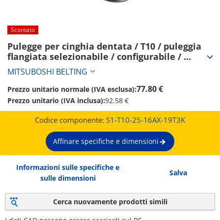
Scontato
Pulegge per cinghia dentata / T10 / puleggia 
flangiata selezionabile / configurabile / 
acciaio / brunito, nichelatura chimica / T10-25 
MITSUBOSHI BELTING
(S1-T10-25-16AX-19T3K)
77.80 €
Prezzo unitario normale (IVA esclusa):
Prezzo unitario (IVA inclusa):
92.58 €
Codice componente:
S1-T10-25-16AX-19T3K
Affinare specifiche e dimensioni
Informazioni sulle specifiche e
Salva
sulle dimensioni
Cerca nuovamente prodotti simili