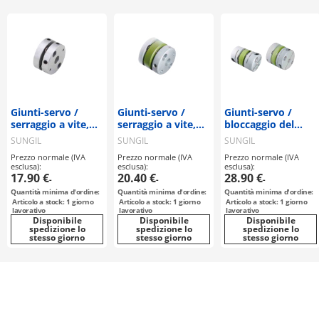
Giunti-servo /
Giunti-servo /
Giunti-servo /
serraggio a vite,
serraggio a vite,
bloccaggio del
chiavetta / 1 disco:
chiavetta / 2
mozzo, chiavetta /
SUNGIL
SUNGIL
SUNGIL
acciaio / corpo:
dischi: acciaio /
2 dischi: acciaio /
Prezzo normale (IVA
Prezzo normale (IVA
Prezzo normale (IVA
alluminio / SHDS-
corpo: alluminio /
corpo: alluminio /
esclusa):
esclusa):
esclusa):
56 / SUNGIL
SDWB / SUNGIL
SDWC / SUNGIL
17.90 €
20.40 €
28.90 €
-
-
-
Quantità minima d'ordine:
Quantità minima d'ordine:
Quantità minima d'ordine:
Articolo a stock: 1 giorno
Articolo a stock: 1 giorno
Articolo a stock: 1 giorno
lavorativo
lavorativo
lavorativo
Disponibile
Disponibile
Disponibile
spedizione lo
spedizione lo
spedizione lo
stesso giorno
stesso giorno
stesso giorno