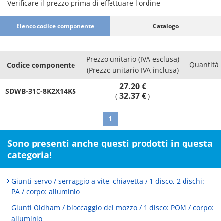
Verificare il prezzo prima di effettuare l'ordine
Elenco codice componente
Catalogo
Prezzo unitario (IVA esclusa)
Quantità
Codice componente
(Prezzo unitario IVA inclusa)
27.20 €
SDWB-31C-8K2X14K5
32.37 €
(
)
1
Sono presenti anche questi prodotti in questa
categoria!
Giunti-servo / serraggio a vite, chiavetta / 1 disco, 2 dischi:
PA / corpo: alluminio
Giunti Oldham / bloccaggio del mozzo / 1 disco: POM / corpo:
alluminio