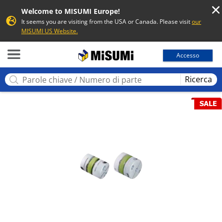
Welcome to MISUMI Europe!
It seems you are visiting from the USA or Canada. Please visit
our
MISUMI US Website.
MISUMI
Accesso
Ricerca