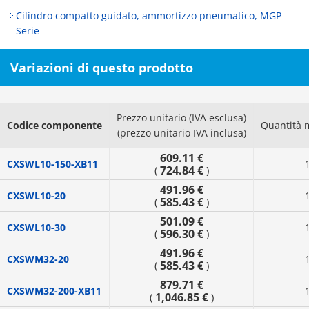
Cilindro compatto guidato, ammortizzo pneumatico, MGP
Serie
Variazioni di questo prodotto
Prezzo unitario (IVA esclusa)
Codice componente
Quantità 
(prezzo unitario IVA inclusa)
609.11 €
CXSWL10-150-XB11
724.84 €
(
)
491.96 €
CXSWL10-20
585.43 €
(
)
501.09 €
CXSWL10-30
596.30 €
(
)
491.96 €
CXSWM32-20
585.43 €
(
)
879.71 €
CXSWM32-200-XB11
1,046.85 €
(
)