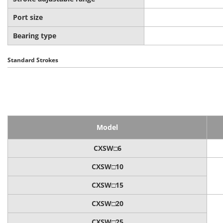
Port size
Bearing type
Standard Strokes
Model
CXSW□6
CXSW□10
CXSW□15
CXSW□20
CXSW□25