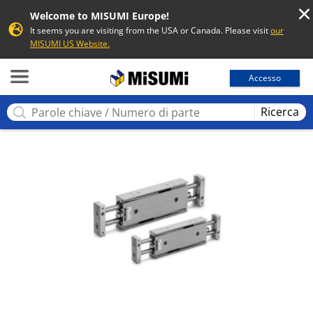
Welcome to MISUMI Europe!
It seems you are visiting from the USA or Canada. Please visit
our
MISUMI US Website.
MISUMI
Accesso
Ricerca