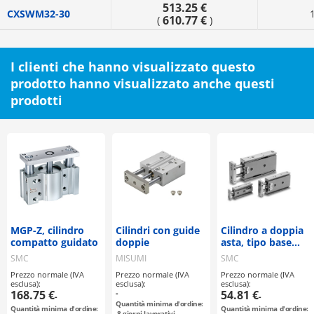
513.25 €
CXSWM32-30
610.77 €
(
)
I clienti che hanno visualizzato questo
prodotto hanno visualizzato anche questi
prodotti
MGP-Z, cilindro
Cilindri con guide
Cilindro a doppia
compatto guidato
doppie
asta, tipo base
serie CXS
SMC
MISUMI
SMC
Prezzo normale (IVA
Prezzo normale (IVA
Prezzo normale (IVA
esclusa):
esclusa):
esclusa):
168.75 €
-
54.81 €
-
-
Quantità minima d'ordine:
Quantità minima d'ordine:
Quantità minima d'ordine:
8
giorni lavorativi