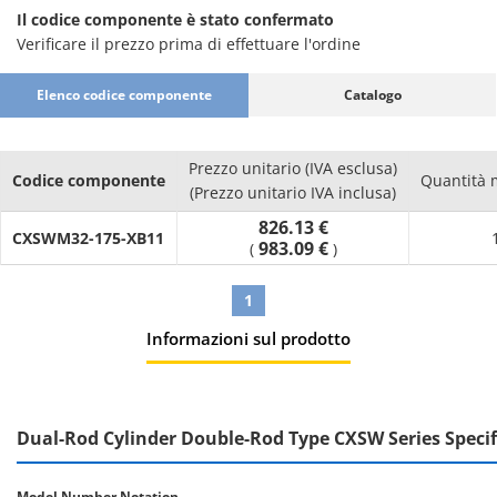
Il codice componente è stato confermato
Verificare il prezzo prima di effettuare l'ordine
Elenco codice componente
Catalogo
Prezzo unitario (IVA esclusa)
Codice componente
Quantità 
(Prezzo unitario IVA inclusa)
826.13 €
CXSWM32-175-XB11
983.09 €
(
)
1
Informazioni sul prodotto
Dual-Rod Cylinder Double-Rod Type CXSW Series Specif
Model Number Notation