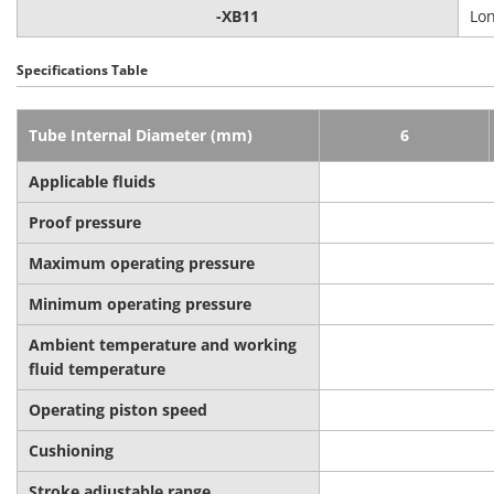
-XB11
Lon
Specifications Table
Tube Internal Diameter (mm)
6
Applicable fluids
Proof pressure
Maximum operating pressure
Minimum operating pressure
Ambient temperature and working
fluid temperature
Operating piston speed
Cushioning
Stroke adjustable range