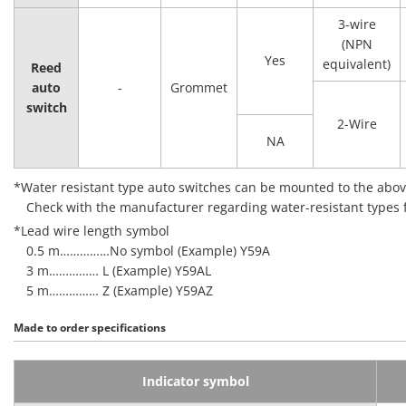
3-wire
(NPN
Yes
equivalent)
Reed
auto
-
Grommet
switch
2-Wire
NA
*Water resistant type auto switches can be mounted to the abov
Check with the manufacturer regarding water-resistant types
*Lead wire length symbol
0.5 m……………No symbol (Example) Y59A
3 m…………… L (Example) Y59AL
5 m…………… Z (Example) Y59AZ
Made to order specifications
Indicator symbol