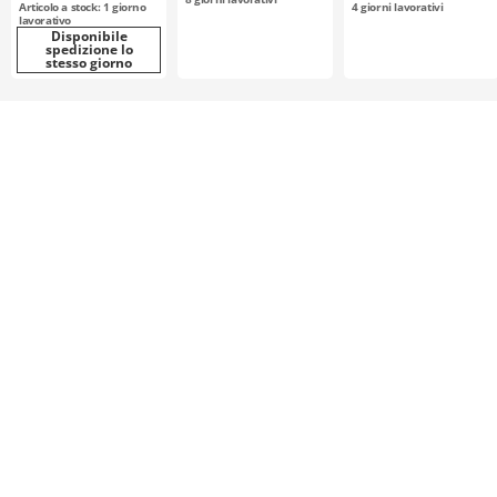
Articolo a stock: 1 giorno
4
giorni lavorativi
lavorativo
Disponibile
spedizione lo
stesso giorno