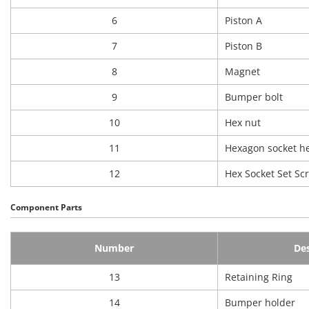
6
Piston A
7
Piston B
8
Magnet
9
Bumper bolt
10
Hex nut
11
Hexagon socket he
12
Hex Socket Set Sc
Component Parts
Number
Des
13
Retaining Ring
14
Bumper holder