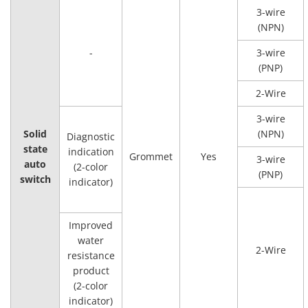
3-wire
(NPN)
-
3-wire
(PNP)
2-Wire
3-wire
Solid
(NPN)
Diagnostic
state
indication
Grommet
Yes
3-wire
auto
(2-color
(PNP)
switch
indicator)
Improved
water
2-Wire
resistance
product
(2-color
indicator)