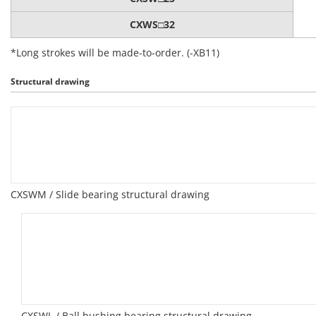
CXWS□32
*Long strokes will be made-to-order. (-XB11)
Structural drawing
CXSWM / Slide bearing structural drawing
CXSWL / Ball bushing bearing structural drawing