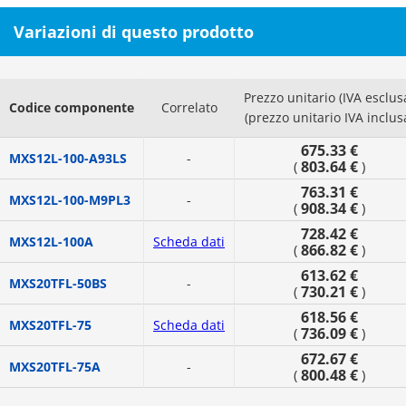
Variazioni di questo prodotto
Prezzo unitario (IVA esclus
Codice componente
Correlato
(prezzo unitario IVA inclus
675.33 €
MXS12L-100-A93LS
-
803.64 €
(
)
763.31 €
MXS12L-100-M9PL3
-
908.34 €
(
)
728.42 €
MXS12L-100A
Scheda dati
866.82 €
(
)
613.62 €
MXS20TFL-50BS
-
730.21 €
(
)
618.56 €
MXS20TFL-75
Scheda dati
736.09 €
(
)
672.67 €
MXS20TFL-75A
-
800.48 €
(
)