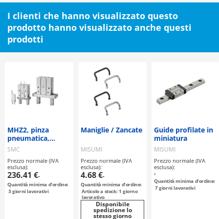
I clienti che hanno visualizzato questo
prodotto hanno visualizzato anche questi
prodotti
MHZ2, pinza
Maniglie / Zancate
Guide profilate in
pneumatica,
miniatura
modello parallelo,
SMC
MISUMI
MISUMI
standard
Prezzo normale (IVA
Prezzo normale (IVA
Prezzo normale (IVA
esclusa):
esclusa):
esclusa):
236.41 €
4.68 €
-
-
-
Quantità minima d'ordine:
Quantità minima d'ordine:
Quantità minima d'ordine:
7
giorni lavorativi
3
giorni lavorativi
Articolo a stock: 1 giorno
lavorativo
Disponibile
spedizione lo
stesso giorno