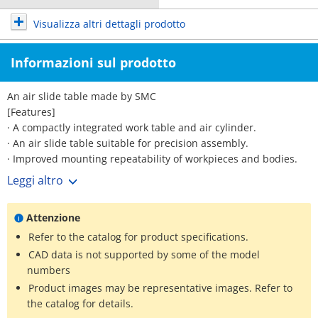
Visualizza altri dettagli prodotto
Informazioni sul prodotto
An air slide table made by SMC
[Features]
· A compactly integrated work table and air cylinder.
· An air slide table suitable for precision assembly.
· Improved mounting repeatability of workpieces and bodies.
· An auto switch attaching groove is provided in consideration
Leggi altro
of safety.
· Also usable for vertical axis mounting.
Attenzione
· Dual-rod structure.
· Wide range of options.
Refer to the catalog for product specifications.
· Symmetrical shape.
CAD data is not supported by some of the model
numbers
Product images may be representative images. Refer to
the catalog for details.