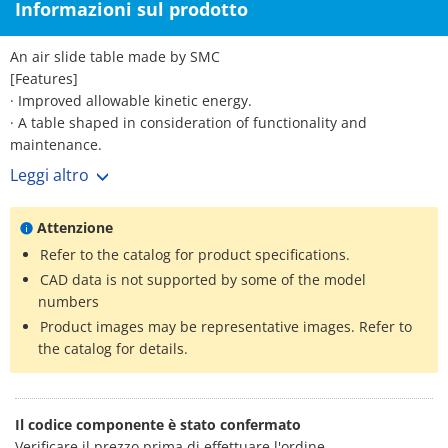
Informazioni sul prodotto
An air slide table made by SMC
[Features]
· Improved allowable kinetic energy.
· A table shaped in consideration of functionality and
maintenance.
· Mounting is the same as the conventional product, the MXQ
Leggi altro
series.
· A wide range of stroke adjusters (option).
Attenzione
· "Overall length shortened type" table available.
· Overall height is reduced by 10% compared to the
Refer to the catalog for product specifications.
conventional product.
CAD data is not supported by some of the model
· 22% weight reduction.
numbers
· Piping / auto switch mounting grooves provided on both sides.
Product images may be representative images. Refer to
the catalog for details.
Il codice componente è stato confermato
Verificare il prezzo prima di effettuare l'ordine