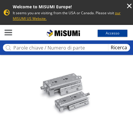
Welcome to MISUMI Europe!
It seems you are visiting from the USA or Canada. Please visit
our
MISUMI US Website.
MISUMI
Accesso
Ricerca