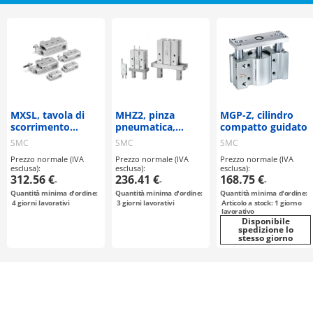
MXSL, tavola di
MHZ2, pinza
MGP-Z, cilindro
scorrimento
pneumatica,
compatto guidato
pneumatica
modello parallelo,
SMC
SMC
SMC
(simmetrica)
standard
Prezzo normale (IVA
Prezzo normale (IVA
Prezzo normale (IVA
esclusa):
esclusa):
esclusa):
312.56 €
236.41 €
168.75 €
-
-
-
Quantità minima d'ordine:
Quantità minima d'ordine:
Quantità minima d'ordine:
4
giorni lavorativi
3
giorni lavorativi
Articolo a stock: 1 giorno
lavorativo
Disponibile
spedizione lo
stesso giorno