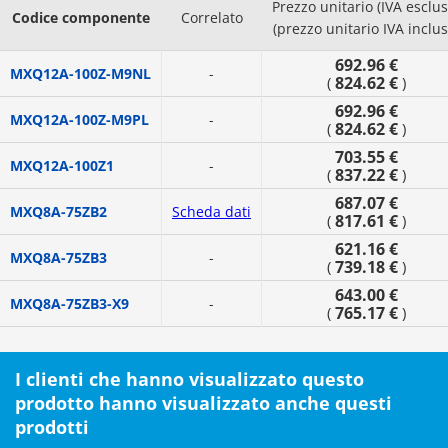
Prezzo unitario (IVA esclus
Codice componente
Correlato
(prezzo unitario IVA inclus
692.96 €
MXQ12A-100Z-M9NL
-
824.62 €
(
)
692.96 €
MXQ12A-100Z-M9PL
-
824.62 €
(
)
703.55 €
MXQ12A-100Z1
-
837.22 €
(
)
687.07 €
MXQ8A-75ZB2
Scheda dati
817.61 €
(
)
621.16 €
MXQ8A-75ZB3
-
739.18 €
(
)
643.00 €
MXQ8A-75ZB3-X9
-
765.17 €
(
)
I clienti che hanno visualizzato questo
prodotto hanno visualizzato anche questi
prodotti